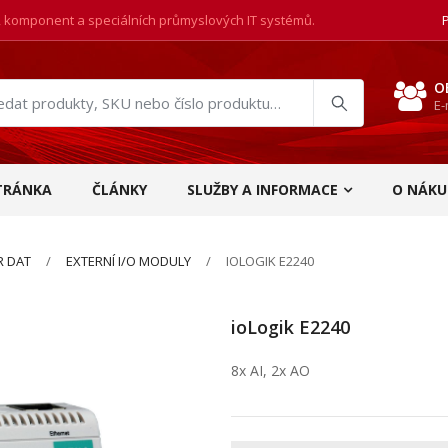
, komponent a speciálních průmyslových IT systémů.
O
E-
at
ukty
TRÁNKA
ČLÁNKY
SLUŽBY A INFORMACE
O NÁKU
R DAT
EXTERNÍ I/O MODULY
IOLOGIK E2240
ioLogik E2240
8x AI, 2x AO