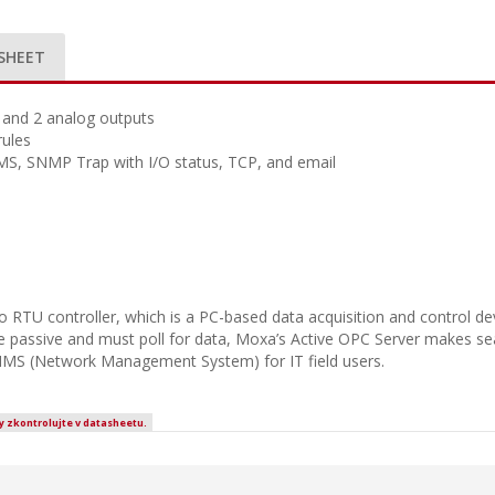
SHEET
s and 2 analog outputs
rules
SMS, SNMP Trap with I/O status, TCP, and email
 RTU controller, which is a PC-based data acquisition and control de
 are passive and must poll for data, Moxa’s Active OPC Server makes 
NMS (Network Management System) for IT field users.
y zkontrolujte v datasheetu.