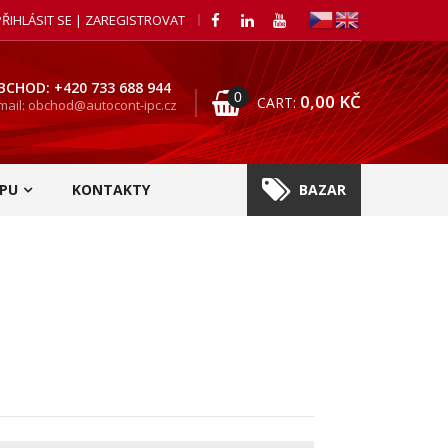
PŘIHLÁSIT SE | ZAREGISTROVAT
BCHOD: +420 733 688 944
0
0,00
KČ
CART:
mail: obchod@autocont-ipc.cz
PU
KONTAKTY
BAZAR