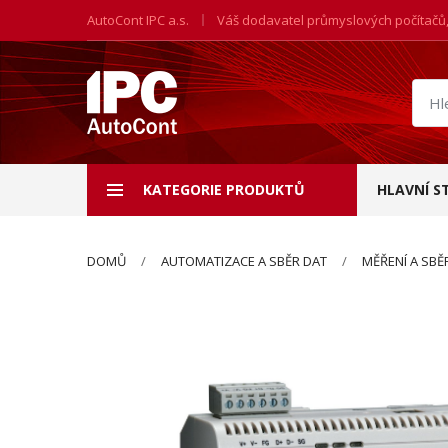
AutoCont IPC a.s.
Váš dodavatel průmyslových počítačů
Hled
prod
KATEGORIE PRODUKTŮ
HLAVNÍ S
DOMŮ
AUTOMATIZACE A SBĚR DAT
MĚŘENÍ A SBĚ