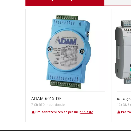
ADAM-6015-DE
ioLogi
7-Ch RTD Input Module
12x DI, 8
Pro zobrazení cen se prosím
přihlaste
.
Pro zo