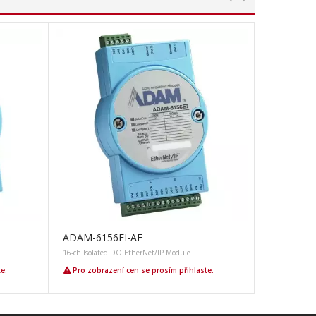
ADAM-6156EI-AE
16-ch Isolated DO EtherNet/IP Module
te
.
Pro zobrazení cen se prosím
přihlaste
.