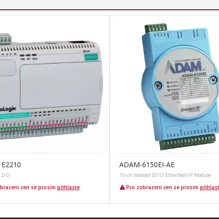
k E2210
ADAM-6150EI-AE
x DO
15-ch Isolated DI/O EtherNet/IP Module
brazení cen se prosím
přihlaste
.
Pro zobrazení cen se prosím
přihlas