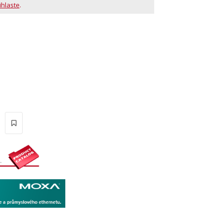
ihlaste
.