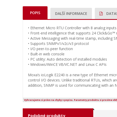
POPIS
DALŠÍ INFORMACE
DATA
• Ethernet Micro RTU Controller with 8 analog input
• Front-end intelligence that supports 24 Click&Go™ 
• Active Messaging with real-time stamp, including 
• Supports SNMPv1/v2c/v3 protocol
• I/O peer-to-peer function
• Built-in web console
• PC utility: Auto detection of installed modules
• Windows/WinCE VB/VC.NET and Linux C APIs
Moxa’s ioLogik E2240 is a new type of Ethernet micro
control I/O devices. Unlike traditional RTUs, which
addition, SNMP is used for communicating with an 
Vyhrazujeme si právo na chyby v popisu. Parametry produktu si prosíme vžd
Podobné produkty