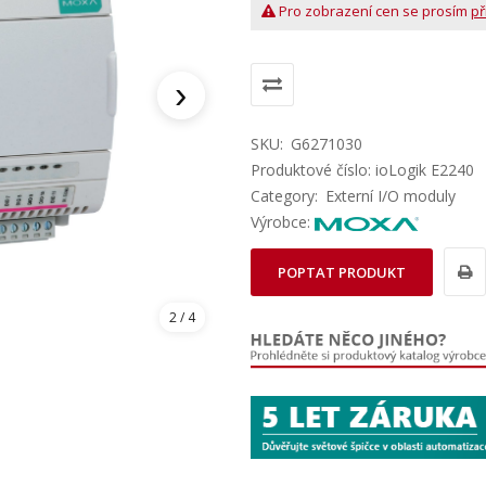
Pro zobrazení cen se prosím
př
›
SKU:
G6271030
Produktové číslo: ioLogik E2240
Category:
Externí I/O moduly
Výrobce:
POPTAT PRODUKT
2
/ 4