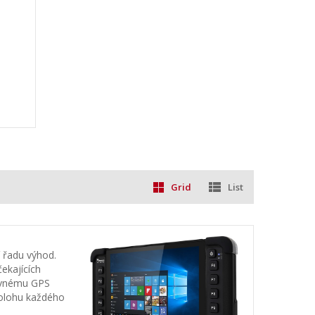
Grid
List
í řadu výhod.
ekajících
tavnému GPS
polohu každého