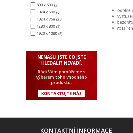
800 x 600
3
odolné v
1024 x 600
6
vyztuže
1024 x 768
39
bezdrát
1280 x 800
5
rozšířen
1920 x 1080
5
NENAŠLI JSTE CO JSTE
HLEDALI? NEVADÍ.
Rádi Vám pomůžeme s
výběrem toho vhodného
produktu.
KONTAKTUJTE NÁS
KONTAKTNÍ INFORMACE