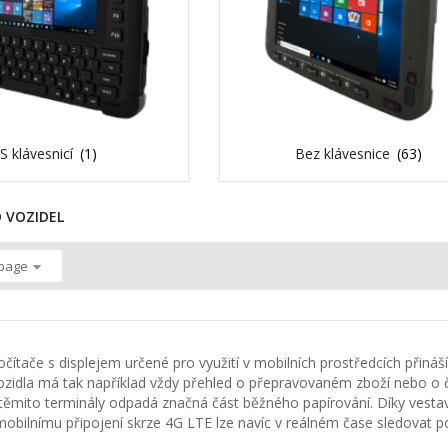
S klávesnicí
(1)
Bez klávesnice
(63)
 VOZIDEL
 page
očítače s displejem určené pro využití v mobilních prostředcích přináš
zidla má tak například vždy přehled o přepravovaném zboží nebo o č
 těmito terminály odpadá značná část běžného papírování. Díky ves
obilnímu připojení skrze 4G LTE lze navíc v reálném čase sledovat 