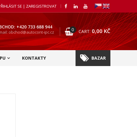
PŘIHLÁSIT SE | ZAREGISTROVAT
BCHOD: +420 733 688 944
0
0,00
KČ
CART:
mail: obchod@autocont-ipc.cz
PU
KONTAKTY
BAZAR