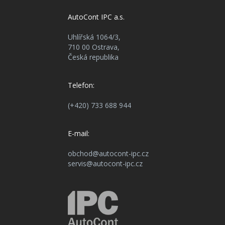
AutoCont IPC a.s.
Uhlířská 1064/3,
710 00 Ostrava,
Česká republika
Telefon:
(+420) 733 688 944
E-mail:
obchod@autocont-ipc.cz
servis@autocont-ipc.cz