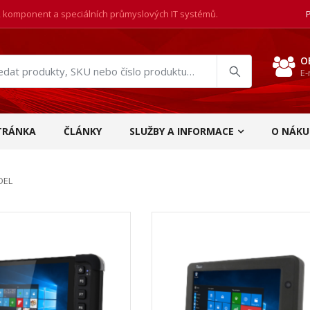
, komponent a speciálních průmyslových IT systémů.
O
E-
at
ukty
TRÁNKA
ČLÁNKY
SLUŽBY A INFORMACE
O NÁKU
DEL