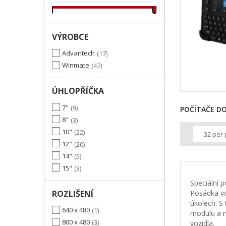
VÝROBCE
Advantech
17
Winmate
47
ÚHLOPŘÍČKA
7"
9
POČÍTAČE DO
8"
3
10"
22
32 per
12"
20
14"
5
15"
3
Speciální p
ROZLIŠENÍ
Posádka vo
úkolech. S
640 x 480
1
modulu a m
800 x 480
3
vozidla.