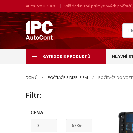
AutoCont IPC a.s.
Váš dodavatel průmyslových počítačů
Hled
prod
KATEGORIE PRODUKTŮ
HLAVNÍ S
DOMŮ
POČÍTAČE S DISPLEJEM
POČÍTAČE DO VOZI
Filtr:
CENA