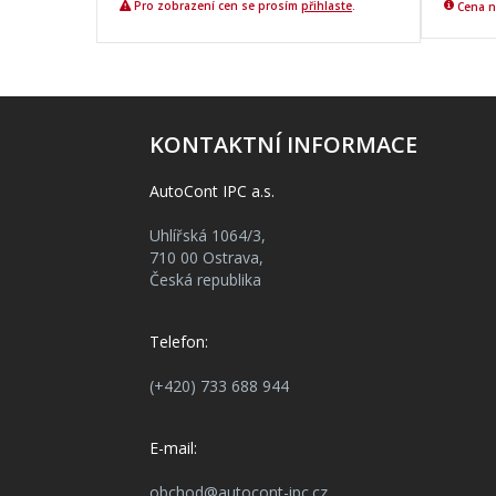
Pro zobrazení cen se prosím
přihlaste
.
Cena n
KONTAKTNÍ INFORMACE
AutoCont IPC a.s.
Uhlířská 1064/3,
710 00 Ostrava,
Česká republika
Telefon:
(+420) 733 688 944
E-mail:
obchod@autocont-ipc.cz