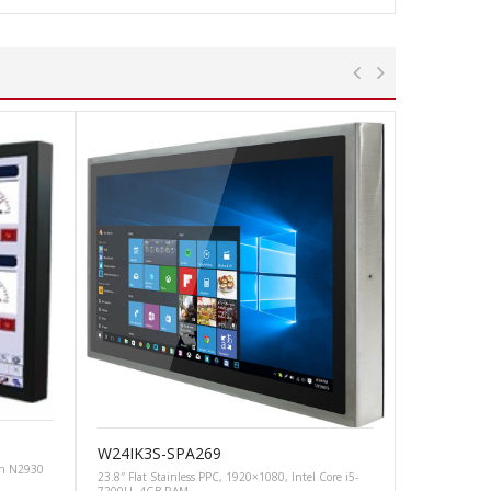
W24IK3S-SPA269
on N2930
23.8″ Flat Stainless PPC, 1920×1080, Intel Core i5-
7200U, 4GB RAM,…