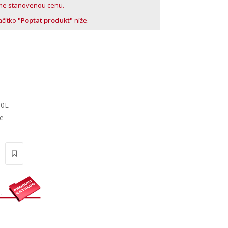
me stanovenou cenu.
lačítko
"Poptat produkt"
níže.
B0E
ce