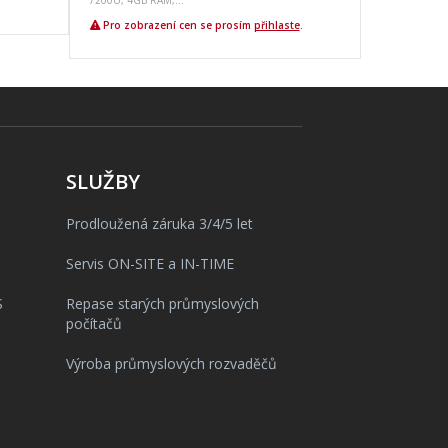
Pro zobrazení cen se prosím
přihlaste
.
SLUŽBY
Prodloužená záruka 3/4/5 let
Servis ON-SITE a IN-TIME
S
Repase starých průmyslových
počítačů
Výroba průmyslových rozvaděčů