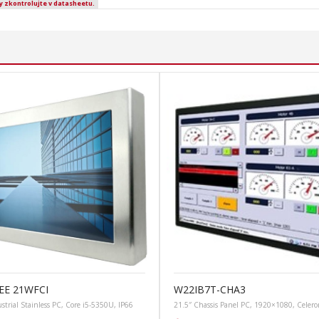
y zkontrolujte v datasheetu.
EE 21WFCI
W22IB7T-CHA3
strial Stainless PC, Core i5-5350U, IP66
21.5″ Chassis Panel PC, 1920×1080, Celer