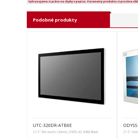
Vyhrazujeme si právo na chyby v popisu. Parametry produktu si prosíme vžd
Podobné produkty
UTC-320DR-ATB0E
ODYSS
21.5″ Res touch,Celeron J1900,4G RAM,Black
21.5″ Indu