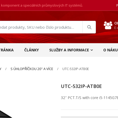
, komponent a speciálních průmyslových IT systémů.
O
E-
at
ukty
TRÁNKA
ČLÁNKY
SLUŽBY A INFORMACE
O NÁKU
Y
S ÚHLOPŘÍČKOU 20'' A VÍCE
UTC-532IP-ATB0E
UTC-532IP-ATB0E
32″ PCT.T/S with core i5-1145G