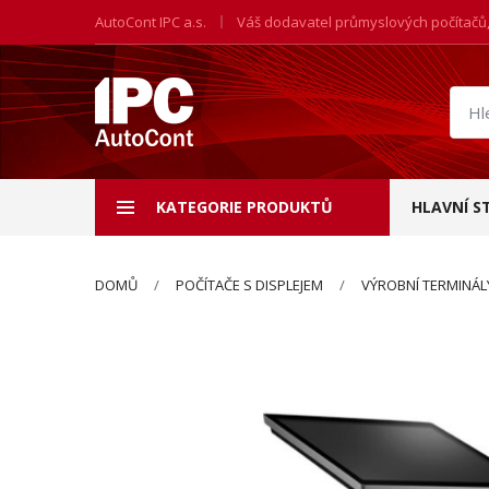
AutoCont IPC a.s.
Váš dodavatel průmyslových počítačů
Hled
prod
KATEGORIE PRODUKTŮ
HLAVNÍ S
DOMŮ
POČÍTAČE S DISPLEJEM
VÝROBNÍ TERMINÁL