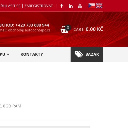
PŘIHLÁSIT SE | ZAREGISTROVAT
BCHOD: +420 733 688 944
0
0,00
KČ
CART:
mail: obchod@autocont-ipc.cz
PU
KONTAKTY
BAZAR
7E, 8GB RAM