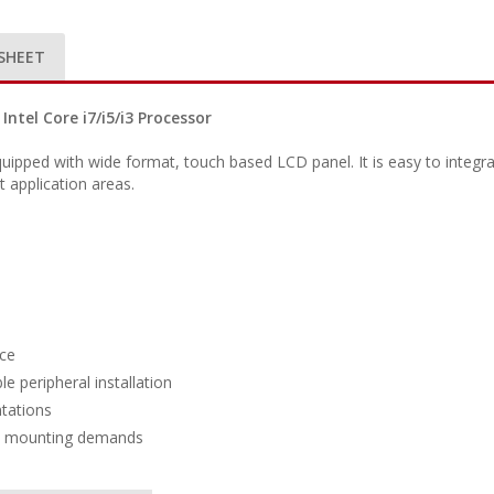
SHEET
ntel Core i7/i5/i3 Processor
pped with wide format, touch based LCD panel. It is easy to integrat
t application areas.
nce
e peripheral installation
ntations
ed mounting demands