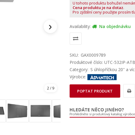
U tohoto produktu bohužel nemá
Cena produktu je na dotaz
.
Pro zjištění ceny použijte prosím t
›
Availability:
Na objednávku
SKU:
GAX0009789
Produktové číslo: UTC-532IP-AT
Category:
S úhlopříčkou 20'' a ví
Výrobce:
2
/ 9
POPTAT PRODUKT