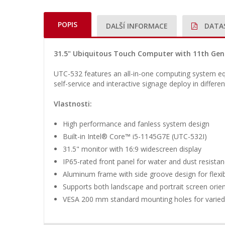
POPIS
DALŠÍ INFORMACE
DATA
31.5" Ubiquitous Touch Computer with 11th Gen I
UTC-532 features an all-in-one computing system equi
self-service and interactive signage deploy in differen
Vlastnosti:
High performance and fanless system design
Built-in Intel® Core™ i5-1145G7E (UTC-532I)
31.5" monitor with 16:9 widescreen display
IP65-rated front panel for water and dust resista
Aluminum frame with side groove design for flexibl
Supports both landscape and portrait screen orie
VESA 200 mm standard mounting holes for vari