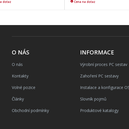
a dotaz
Cena na dotaz
O NÁS
INFORMACE
O nás
Výrobní proces PC sestav
Kontakty
Zahoření PC sestavy
Volné pozice
Instalace a konfigurace O
Články
Slovník pojmů
Obchodní podmínky
Produktové katalogy