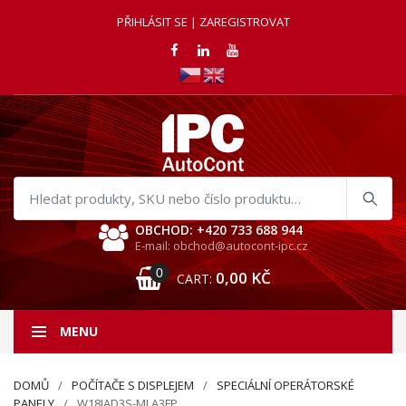
PŘIHLÁSIT SE | ZAREGISTROVAT
Hledat
produkty
OBCHOD: +420 733 688 944
E-mail: obchod@autocont-ipc.cz
0
0,00
KČ
CART:
MENU
DOMŮ
POČÍTAČE S DISPLEJEM
SPECIÁLNÍ OPERÁTORSKÉ
PANELY
W18IAD3S-MLA3FP