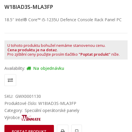
W18IAD3S-MLA3FP
18.5″ Intel® Core™ i5-1235U Defence Console Rack Panel PC
U tohoto produktu bohužel nemáme stanovenou cenu.
Cena produktu je na dotaz
.
Pro zjištění ceny použijte prosím tlačítko
"Poptat produkt"
níže.
Availability:
Na objednávku
SKU:
GWX0001130
Produktové číslo: W18IAD3S-MLA3FP
Category:
Speciální operátorské panely
Výrobce:
POPTAT PRODUKT