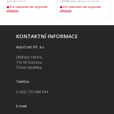
with WinCE 6.0
128MB(NAND),Serialx3,Ethernet
Pro zobrazení cen se prosím
Pro zobrazení cen se prosím
přihlaste
.
přihlaste
.
KONTAKTNÍ INFORMACE
AutoCont IPC a.s.
Uhlířská 1064/3,
710 00 Ostrava,
Česká republika
Telefon:
(+420) 733 688 944
E-mail: