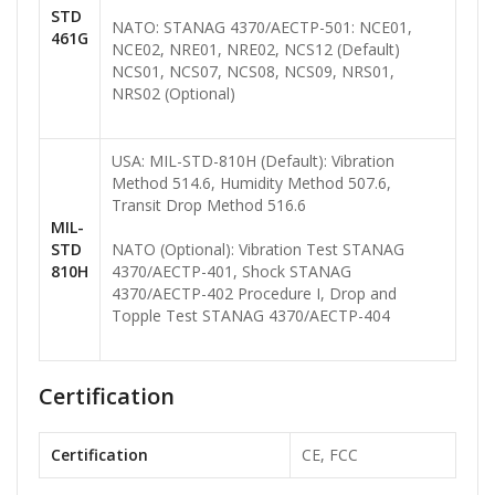
STD
NATO: STANAG 4370/AECTP-501: NCE01,
461G
NCE02, NRE01, NRE02, NCS12 (Default)
NCS01, NCS07, NCS08, NCS09, NRS01,
NRS02 (Optional)
USA: MIL-STD-810H (Default): Vibration
Method 514.6, Humidity Method 507.6,
Transit Drop Method 516.6
MIL-
STD
NATO (Optional): Vibration Test STANAG
810H
4370/AECTP-401, Shock STANAG
4370/AECTP-402 Procedure I, Drop and
Topple Test STANAG 4370/AECTP-404
Certification
Certification
CE, FCC