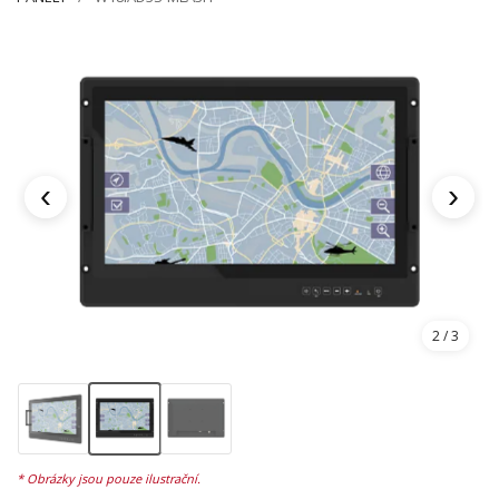
‹
›
3
/ 3