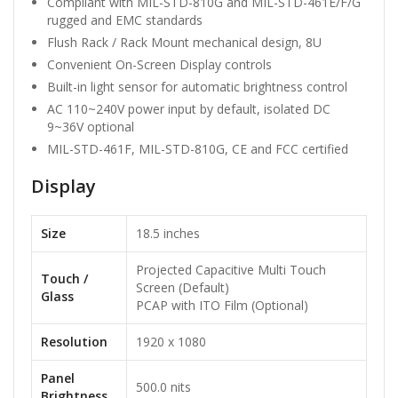
Compliant with MIL-STD-810G and MIL-STD-461E/F/G
rugged and EMC standards
Flush Rack / Rack Mount mechanical design, 8U
Convenient On-Screen Display controls
Built-in light sensor for automatic brightness control
AC 110~240V power input by default, isolated DC
9~36V optional
MIL-STD-461F, MIL-STD-810G, CE and FCC certified
Display
Size
18.5 inches
Projected Capacitive Multi Touch
Touch /
Screen (Default)
Glass
PCAP with ITO Film (Optional)
Resolution
1920 x 1080
Panel
500.0 nits
Brightness