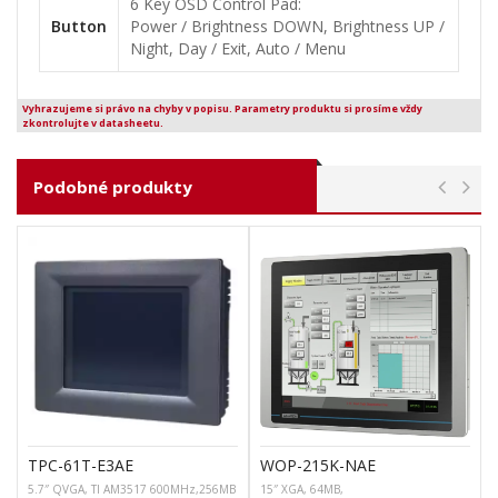
6 Key OSD Control Pad:
Button
Power / Brightness DOWN, Brightness UP /
Night, Day / Exit, Auto / Menu
Vyhrazujeme si právo na chyby v popisu. Parametry produktu si prosíme vždy
zkontrolujte v datasheetu.
Podobné produkty
TPC-61T-E3AE
WOP-215K-NAE
5.7″ QVGA, TI AM3517 600MHz,256MB
15″ XGA, 64MB,