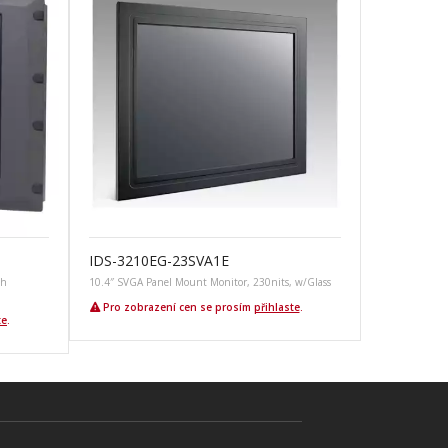
IDS-3210EG-23SVA1E
ch
10.4″ SVGA Panel Mount Monitor, 230nits, w/Glass
Pro zobrazení cen se prosím
přihlaste
.
te
.