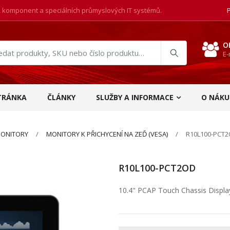
, komponent a speciálních průmyslových IT systémů.
O
E-
at
ukty
TRÁNKA
ČLÁNKY
SLUŽBY A INFORMACE
O NÁKU
ONITORY
MONITORY K PŘICHYCENÍ NA ZEĎ (VESA)
R10L100-PCT
R10L100-PCT2OD
10.4" PCAP Touch Chassis Displa