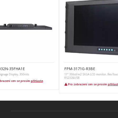
032N-35FHA1E
FPM-3171G-R3BE
ignage Display, 350nits
17″ 350cd/m2 SXGA LCD monitor, Res-Tou
RS232&USB
brazení cen se prosím
přihlaste
.
Pro zobrazení cen se prosím
přihlas