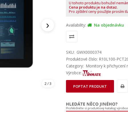
U tohoto produktu bohužel nemá
Cena produktu je na dotaz
.
Pro zjištění ceny použijte prosím t
›
Availability:
Na objednávku
SKU:
GWX0000374
Produktové číslo: R10L100-PCT
Category:
Monitory k přichycení 
Výrobce:
2
/ 3
POPTAT PRODUKT