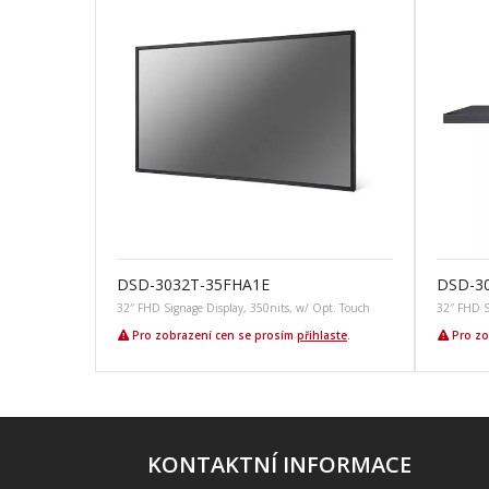
DSD-3032T-35FHA1E
DSD-3
32″ FHD Signage Display, 350nits, w/ Opt. Touch
32″ FHD S
Pro zobrazení cen se prosím
přihlaste
.
Pro zo
KONTAKTNÍ INFORMACE