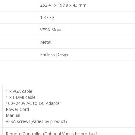
252.41 x 197.8 x 43 mm
1.37 kg
VESA Mount
Metal
Fanless Design
1 x VGA cable
1 x HDMI cable
100~240V AC to DC Adapter
Power Cord
Manual
VESA screws(Varies by product)
Remote Controller (Optional,Varies by product)