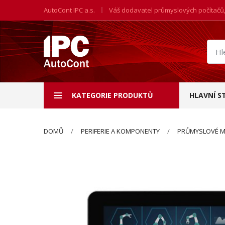
AutoCont IPC a.s.
Váš dodavatel průmyslových počítačů
Hled
prod
KATEGORIE PRODUKTŮ
HLAVNÍ S
DOMŮ
PERIFERIE A KOMPONENTY
PRŮMYSLOVÉ M