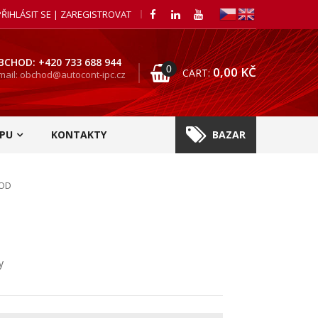
PŘIHLÁSIT SE | ZAREGISTROVAT
BCHOD: +420 733 688 944
0
0,00
KČ
CART:
mail: obchod@autocont-ipc.cz
PU
KONTAKTY
BAZAR
2OD
y