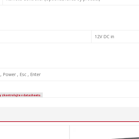
12V DC in
 , Power , Esc , Enter
y zkontrolujte v datasheetu.