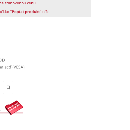
me stanovenou cenu.
lačítko
"Poptat produkt"
níže.
2OD
na zeď (VESA)