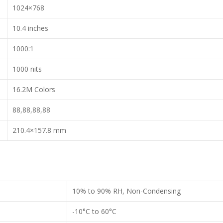
1024×768
10.4 inches
1000:1
1000 nits
16.2M Colors
88,88,88,88
210.4×157.8 mm
10% to 90% RH, Non-Condensing
-10°C to 60°C