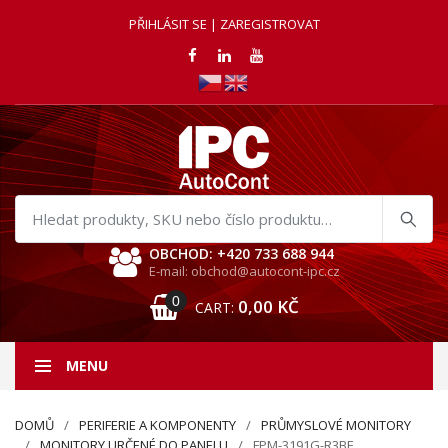
PŘIHLÁSIT SE | ZAREGISTROVAT
Hledat
produkty
OBCHOD: +420 733 688 944
E-mail: obchod@autocont-ipc.cz
0
0,00
KČ
CART:
MENU
DOMŮ
PERIFERIE A KOMPONENTY
PRŮMYSLOVÉ MONITORY
MONITORY URČENÉ DO PANELU
FPM-3191G-R3BE