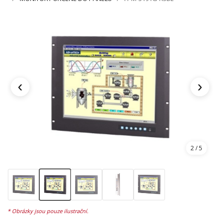
‹
›
2
/ 5