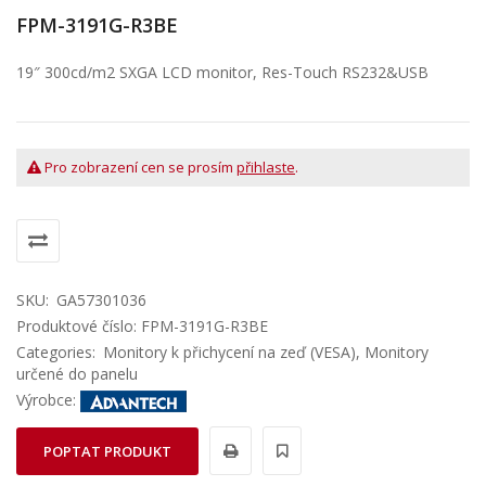
FPM-3191G-R3BE
19″ 300cd/m2 SXGA LCD monitor, Res-Touch RS232&USB
Pro zobrazení cen se prosím
přihlaste
.
SKU:
GA57301036
Produktové číslo: FPM-3191G-R3BE
Categories:
Monitory k přichycení na zeď (VESA)
,
Monitory
určené do panelu
Výrobce:
POPTAT PRODUKT