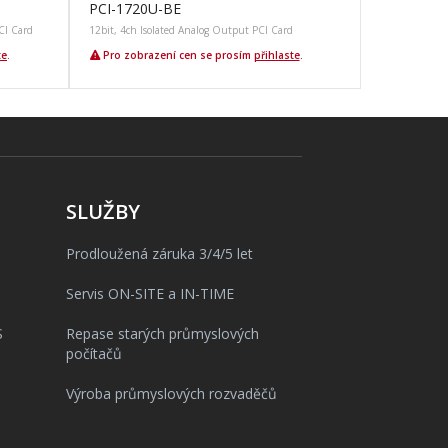
PCI-1720U-BE
CI Card
12bit, 4ch Isolated Analog Output PCI Card
te
.
Pro zobrazení cen se prosím
přihlaste
.
SLUŽBY
Prodloužená záruka 3/4/5 let
Servis ON-SITE a IN-TIME
S
Repase starých průmyslových
počítačů
Výroba průmyslových rozvaděčů