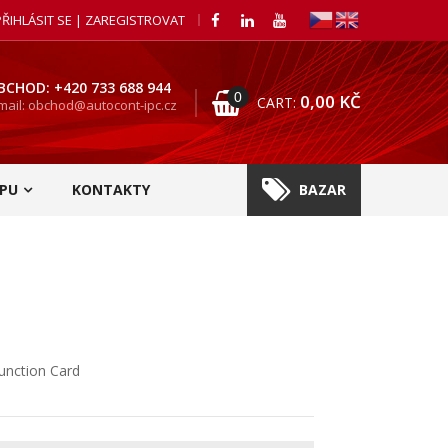
PŘIHLÁSIT SE | ZAREGISTROVAT
BCHOD: +420 733 688 944
0
0,00
KČ
CART:
mail: obchod@autocont-ipc.cz
PU
KONTAKTY
BAZAR
function Card