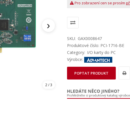
Pro zobrazení cen se prosím
př
›
SKU:
GAX0008647
Produktové číslo: PCI-1716-BE
Category:
I/O karty do PC
Výrobce:
POPTAT PRODUKT
2
/ 3