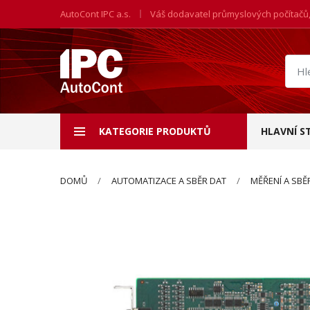
AutoCont IPC a.s.
Váš dodavatel průmyslových počítačů
Hled
prod
KATEGORIE PRODUKTŮ
HLAVNÍ S
DOMŮ
AUTOMATIZACE A SBĚR DAT
MĚŘENÍ A SBĚ