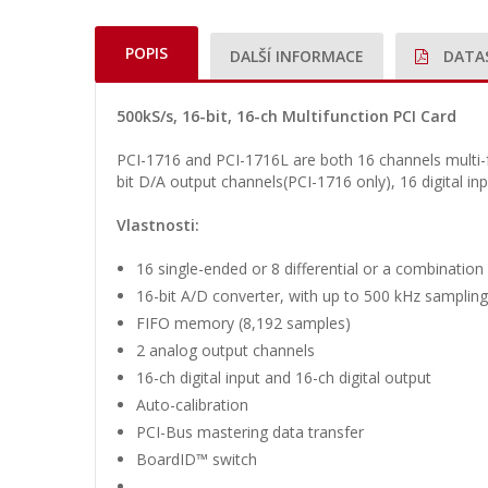
POPIS
DALŠÍ INFORMACE
DATA
500kS/s, 16-bit, 16-ch Multifunction PCI Card
PCI-1716 and PCI-1716L are both 16 channels multi-f
bit D/A output channels(PCI-1716 only), 16 digital i
Vlastnosti:
16 single-ended or 8 differential or a combination
16-bit A/D converter, with up to 500 kHz sampling
FIFO memory (8,192 samples)
2 analog output channels
16-ch digital input and 16-ch digital output
Auto-calibration
PCI-Bus mastering data transfer
BoardID™ switch