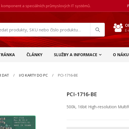
, komponent a speciálních průmyslových IT systémů.
O
E-
at
ukty
TRÁNKA
ČLÁNKY
SLUŽBY A INFORMACE
O NÁKU
R DAT
I/O KARTY DO PC
PCI-1716-BE
PCI-1716-BE
500k, 16bit High-resolution Multi