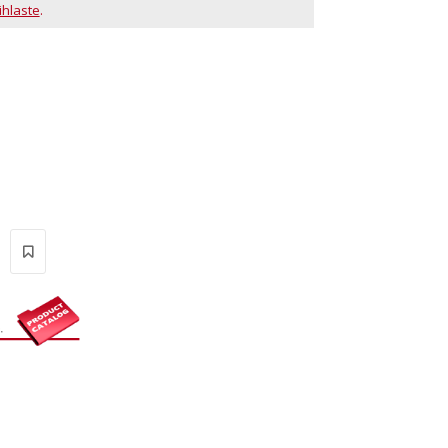
ihlaste
.