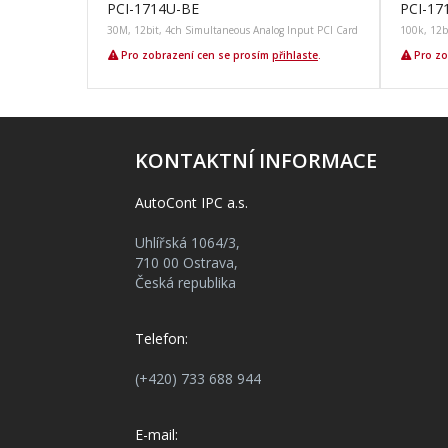
PCI-1714U-BE
PCI-17
30M, 12bit, 4ch Simultaneous Analog Input PCI Card
100k, 12b
Pro zobrazení cen se prosím
přihlaste
.
Pro zo
KONTAKTNÍ INFORMACE
AutoCont IPC a.s.
Uhlířská 1064/3,
710 00 Ostrava,
Česká republika
Telefon:
(+420) 733 688 944
E-mail: