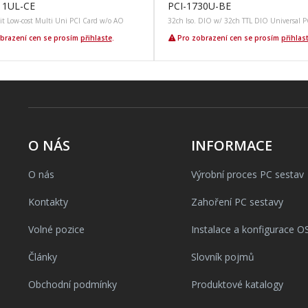
11UL-CE
PCI-1730U-BE
it Low-cost Multi Uni PCI Card w/o AO
32ch Iso. DIO w/ 32ch TTL DIO Universal P
brazení cen se prosím
přihlaste
.
Pro zobrazení cen se prosím
přihlas
O NÁS
INFORMACE
O nás
Výrobní proces PC sestav
Kontakty
Zahoření PC sestavy
Volné pozice
Instalace a konfigurace O
Články
Slovník pojmů
Obchodní podmínky
Produktové katalogy