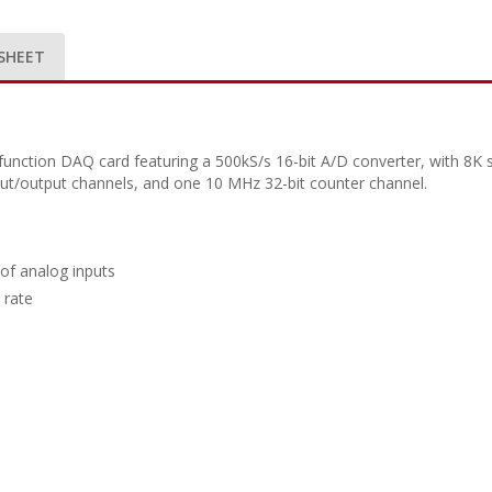
SHEET
unction DAQ card featuring a 500kS/s 16-bit A/D converter, with 8K 
nput/output channels, and one 10 MHz 32-bit counter channel.
 of analog inputs
 rate