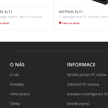
3S-ELT1
W07FA3S-ELT1
tweight Panel PC, 480×272, Cortex-A9
7″ Lightweight Panel PC, 1024×600, Corte
a dotaz
Cena na dotaz
O NÁS
INFORMACE
O nás
Výrobní proces PC sestav
Kontakty
Zahoření PC sestavy
Volné pozice
Instalace a konfigurace O
Články
Slovník pojmů