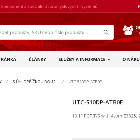
, komponent a speciálních průmyslových IT systémů.
O
E-
at
ukty
TRÁNKA
ČLÁNKY
SLUŽBY A INFORMACE
O NÁKU
Y
S ÚHLOPŘÍČKOU DO 12''
UTC-510DP-ATB0E
UTC-510DP-ATB0E
10.1″ PCT.T/S with Atom E3825,