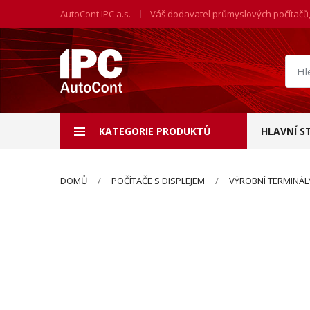
AutoCont IPC a.s.
Váš dodavatel průmyslových počítačů
Hled
prod
KATEGORIE PRODUKTŮ
HLAVNÍ S
DOMŮ
POČÍTAČE S DISPLEJEM
VÝROBNÍ TERMINÁL