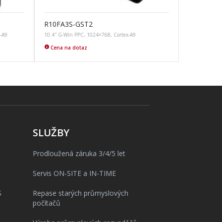
R10FA3S-GST2
x-A9
10.4″ G-Win PPC, 1024×768, Cortex-A9
Cena na dotaz
SLUŽBY
Prodloužená záruka 3/4/5 let
Servis ON-SITE a IN-TIME
S
Repase starých průmyslových
počítačů