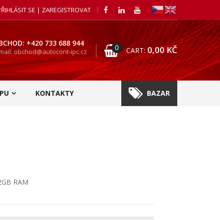
PŘIHLÁSIT SE | ZAREGISTROVAT
BCHOD: +420 733 688 944
0
0,00
KČ
CART:
mail: obchod@autocont-ipc.cz
PU
KONTAKTY
BAZAR
 2GB RAM