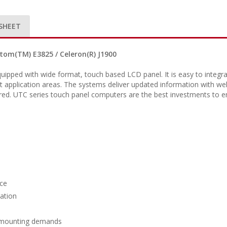
SHEET
tom(TM) E3825 / Celeron(R) J1900
pped with wide format, touch based LCD panel. It is easy to integrat
nt application areas. The systems deliver updated information with well
red. UTC series touch panel computers are the best investments to en
nce
tation
 mounting demands