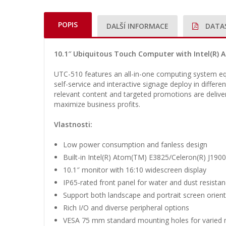
POPIS
DALŠÍ INFORMACE
DATA
10.1″ Ubiquitous Touch Computer with Intel(R) A
UTC-510 features an all-in-one computing system equi
self-service and interactive signage deploy in differe
relevant content and targeted promotions are delive
maximize business profits.
Vlastnosti:
Low power consumption and fanless design
Built-in Intel(R) Atom(TM) E3825/Celeron(R) J1900
10.1″ monitor with 16:10 widescreen display
IP65-rated front panel for water and dust resista
Support both landscape and portrait screen orien
Rich I/O and diverse peripheral options
VESA 75 mm standard mounting holes for varied