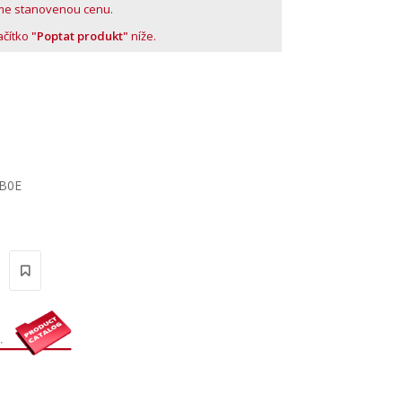
me stanovenou cenu.
lačítko
"Poptat produkt"
níže.
TB0E