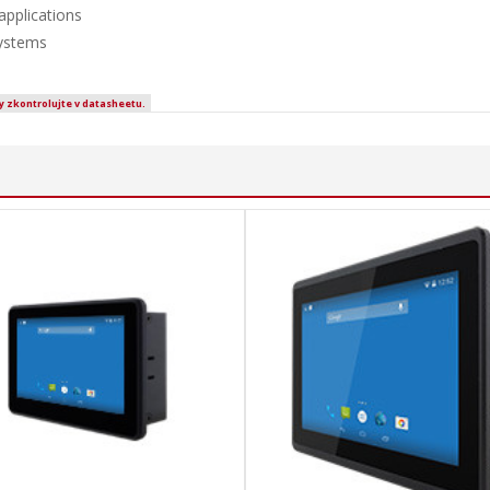
applications
systems
y zkontrolujte v datasheetu.