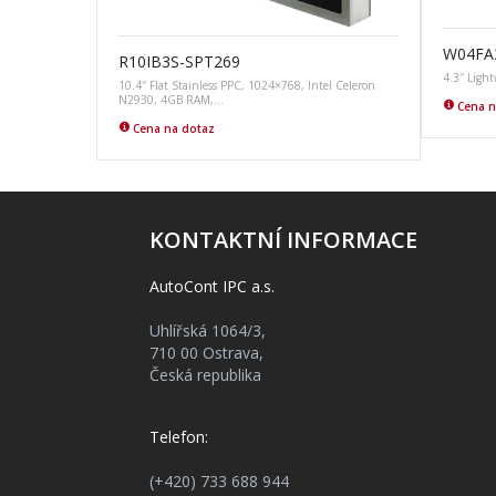
W04FA
R10IB3S-SPT269
4.3″ Ligh
10.4″ Flat Stainless PPC, 1024×768, Intel Celeron
N2930, 4GB RAM,…
Cena n
Cena na dotaz
KONTAKTNÍ INFORMACE
AutoCont IPC a.s.
Uhlířská 1064/3,
710 00 Ostrava,
Česká republika
Telefon:
(+420) 733 688 944