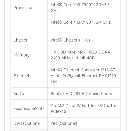
Intel® Core™ i5-7500T, 2.7~3.3
Processor
GHz
Intel® Core™ i3-7100T, 3.4 GHz
Chipset
Intel® Chipset(H170)
1 x SODIMM, Max 16GB DDR4
Memory
2400 MHz, default 4GB
Intel® Ethernet Controller I211-AT
Ethernet
+ Intel® Gigabit Ethernet PHY I219-
LM
Audio
Realtek ALC283 HD Audio Codec
2 x M.2 (1 for WiFi, 1 for SSD ), 1 x
ExpansionáSlots
PCIex16
DVDáOptional
Yes (Optional)