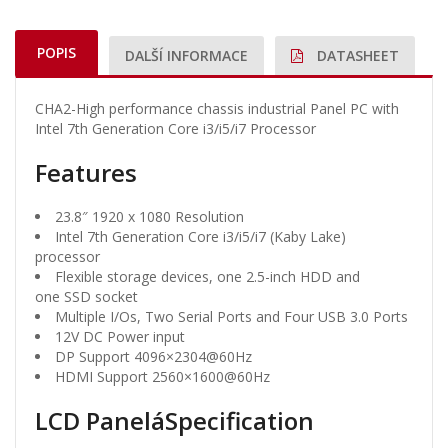
POPIS
DALŠÍ INFORMACE
DATASHEET
CHA2-High performance chassis industrial Panel PC with
Intel 7th Generation Core i3/i5/i7 Processor
Features
23.8″ 1920 x 1080 Resolution
Intel 7th Generation Core i3/i5/i7 (Kaby Lake)
processor
Flexible storage devices, one 2.5-inch HDD and
one SSD socket
Multiple I/Os, Two Serial Ports and Four USB 3.0 Ports
12V DC Power input
DP Support 4096×2304@60Hz
HDMI Support 2560×1600@60Hz
LCD PaneláSpecification