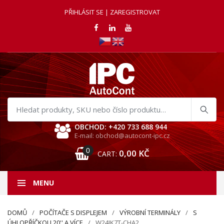
PŘIHLÁSIT SE | ZAREGISTROVAT
Hledat
produkty
OBCHOD: +420 733 688 944
E-mail: obchod@autocont-ipc.cz
0
0,00
KČ
CART:
MENU
DOMŮ
POČÍTAČE S DISPLEJEM
VÝROBNÍ TERMINÁLY
S
ÚHLOPŘÍČKOU 20'' A VÍCE
W24IK7T-CHA2