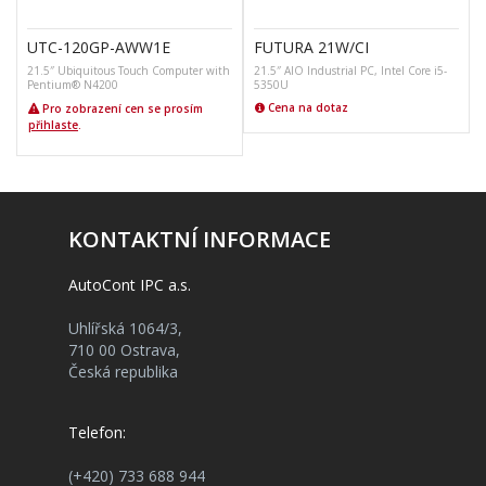
UTC-120GP-AWW1E
FUTURA 21W/CI
21.5″ Ubiquitous Touch Computer with
21.5″ AIO Industrial PC, Intel Core i5-
2
Pentium® N4200
5350U
Cena na dotaz
Pro zobrazení cen se prosím
přihlaste
.
KONTAKTNÍ INFORMACE
AutoCont IPC a.s.
Uhlířská 1064/3,
710 00 Ostrava,
Česká republika
Telefon:
(+420) 733 688 944