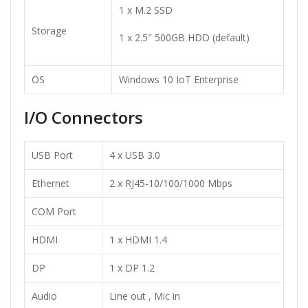
1 x M.2 SSD
Storage
1 x 2.5″ 500GB HDD (default)
OS
Windows 10 IoT Enterprise
I/O Connectors
USB Port
4 x USB 3.0
Ethernet
2 x RJ45-10/100/1000 Mbps
COM Port
HDMI
1 x HDMI 1.4
DP
1 x DP 1.2
Audio
Line out , Mic in