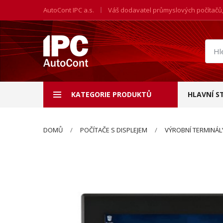
AutoCont IPC a.s.
Váš dodavatel průmyslových počítačů
Hled
prod
KATEGORIE PRODUKTŮ
HLAVNÍ S
DOMŮ
POČÍTAČE S DISPLEJEM
VÝROBNÍ TERMINÁL