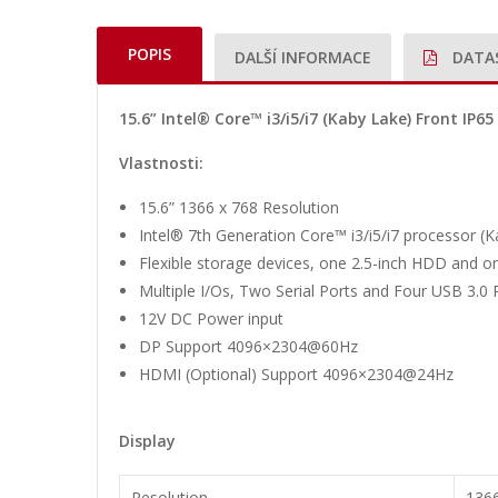
POPIS
DALŠÍ INFORMACE
DATA
15.6” Intel® Core™ i3/i5/i7 (Kaby Lake) Front IP65
Vlastnosti:
15.6” 1366 x 768 Resolution
Intel® 7th Generation Core™ i3/i5/i7 processor (K
Flexible storage devices, one 2.5-inch HDD and 
Multiple I/Os, Two Serial Ports and Four USB 3.0 
12V DC Power input
DP Support 4096×2304@60Hz
HDMI (Optional) Support 4096×2304@24Hz
Display
Resolution
136