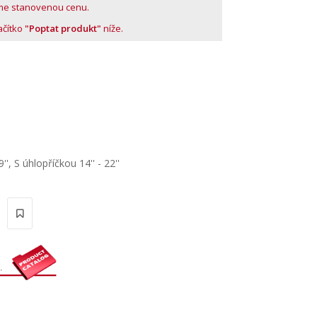
me stanovenou cenu.
lačítko
"Poptat produkt"
níže.
''
,
S úhlopříčkou 14'' - 22''