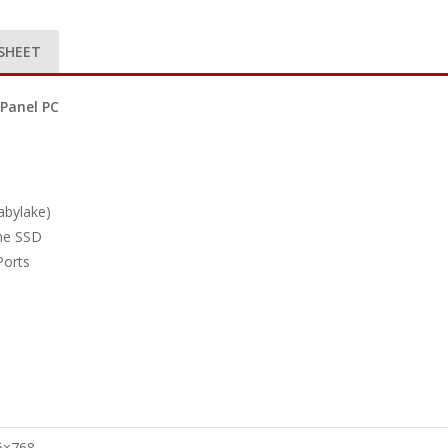
SHEET
 Panel PC
abylake)
one SSD
Ports
6×768