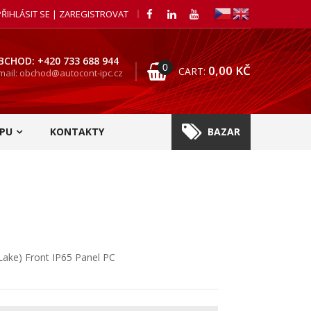
PŘIHLÁSIT SE | ZAREGISTROVAT
BCHOD: +420 733 688 944
0
0,00
KČ
CART:
mail: obchod@autocont-ipc.cz
PU
KONTAKTY
BAZAR
 Lake) Front IP65 Panel PC