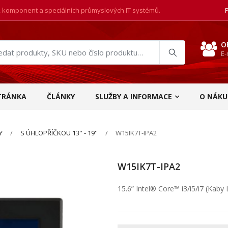
, komponent a speciálních průmyslových IT systémů.
O
E-
at
ukty
TRÁNKA
ČLÁNKY
SLUŽBY A INFORMACE
O NÁKU
Y
S ÚHLOPŘÍČKOU 13'' - 19''
W15IK7T-IPA2
W15IK7T-IPA2
15.6” Intel® Core™ i3/i5/i7 (Kaby