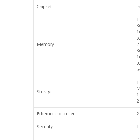
Chipset
I
1
8
1
3
Memory
2
8
1
3
6
1
M
Storage
1
2
Ethernet controller
2
Security
T
W