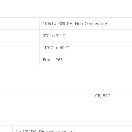
10% to 90% RH, Non-Condensing
0°C to 50°C
-10°C to 60°C
Front IP65
CE, FCC
1 x 12V DC, Din4 pin connector