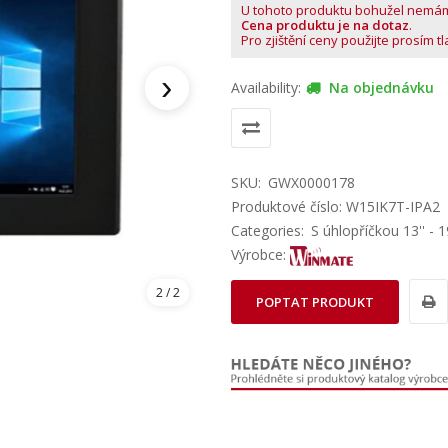
U tohoto produktu bohužel nemá
Cena produktu je na dotaz
.
Pro zjištění ceny použijte prosím t
›
Availability:
Na objednávku
SKU:
GWX0000178
Produktové číslo: W15IK7T-IPA2
Categories:
S úhlopříčkou 13'' - 19
Výrobce:
2
/ 2
POPTAT PRODUKT