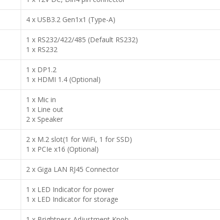
4 x USB3.2 Gen1x1 (Type-A)
1 x RS232/422/485 (Default RS232)
1 x RS232
1 x DP1.2
1 x HDMI 1.4 (Optional)
1 x Mic in
1 x Line out
2 x Speaker
2 x M.2 slot(1 for WiFi, 1 for SSD)
1 x PCIe x16 (Optional)
2 x Giga LAN RJ45 Connector
1 x LED Indicator for power
1 x LED Indicator for storage
1 x Brightness Adjustment Knob