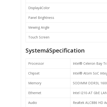
DisplayáColor
Panel Brightness
Viewing Angle
Touch Screen
SystemáSpecification
Processor
Intel® Celeron Bay Tr
Chipset
Intel® Atom SoC Inte
Memory
SODIMM DDR3L 1600
Ethernet
Intel I210-AT GbE LAN
Audio
Realtek ALC886 HD A