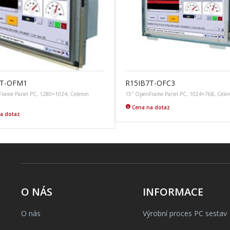
7T-OFM1
R15IB7T-OFC3
rame Panel PC, 1280×1024, Celeron
15″ OpenFrame Panel PC, 1024×768, Cele
Cena na dotaz
a dotaz
O NÁS
INFORMACE
O nás
Výrobní proces PC sestav