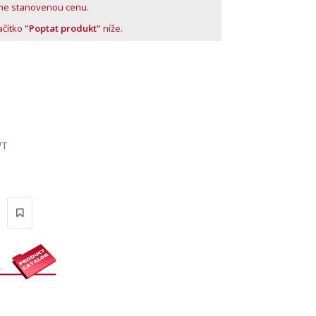
me stanovenou cenu.
lačítko
"Poptat produkt"
níže.
WT
'