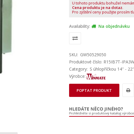
U tohoto produktu bohužel nemá
Cena produktu je na dotaz
.
Pro zjištění ceny použijte prosím t
Availability:
Na objednávku
SKU:
GW50529050
Produktové číslo: R15IB7T-IPA3
Category:
S úhlopříčkou 14'' - 22'
Výrobce:
POPTAT PRODUKT