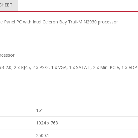
SHEET
anel PC with Intel Celeron Bay Trail-M N2930 processor
ocessor
 2.0, 2 x RJ45, 2 x PS/2, 1 x VGA, 1 x SATA II, 2 x Mini PCIe, 1 x eDP
15″
1024 x 768
2500:1