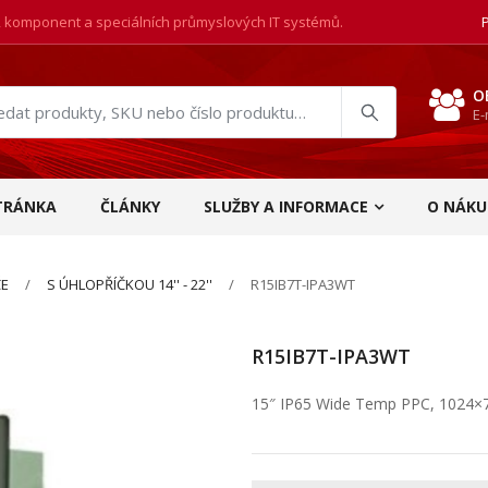
, komponent a speciálních průmyslových IT systémů.
O
E-
at
ukty
TRÁNKA
ČLÁNKY
SLUŽBY A INFORMACE
O NÁKU
ČE
S ÚHLOPŘÍČKOU 14'' - 22''
R15IB7T-IPA3WT
R15IB7T-IPA3WT
15″ IP65 Wide Temp PPC, 1024×