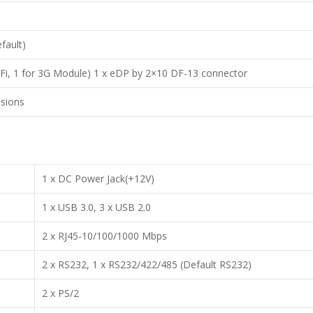
ault)
WiFi, 1 for 3G Module) 1 x eDP by 2×10 DF-13 connector
sions
1 x DC Power Jack(+12V)
1 x USB 3.0, 3 x USB 2.0
2 x RJ45-10/100/1000 Mbps
2 x RS232, 1 x RS232/422/485 (Default RS232)
2 x PS/2