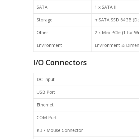
SATA
1 x SATA II
Storage
mSATA SSD 64GB (Def
Other
2 x Mini PCIe (1 for 
Environment
Environment & Dimen
I/O Connectors
DC-Input
USB Port
Ethernet
COM Port
KB / Mouse Connector