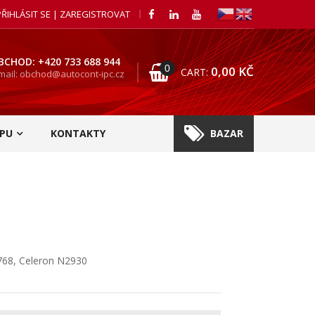
PŘIHLÁSIT SE | ZAREGISTROVAT
BCHOD: +420 733 688 944
0
0,00
KČ
CART:
mail: obchod@autocont-ipc.cz
PU
KONTAKTY
BAZAR
768, Celeron N2930