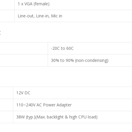
1 x VGA (female)
Line-out, Line-in, Mic in
t
-20C to 60C
30% to 90% (non-condensing)
12V DC
110~240V AC Power Adapter
38W (typ.)(Max. backlight & high CPU load)