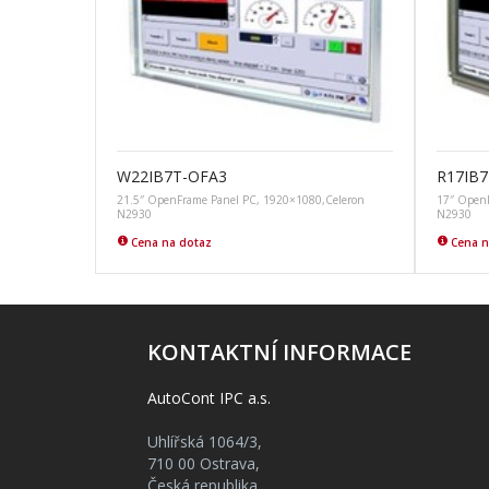
W22IB7T-OFA3
R17IB
21.5″ OpenFrame Panel PC, 1920×1080,Celeron
17″ OpenF
N2930
N2930
Cena na dotaz
Cena n
KONTAKTNÍ INFORMACE
AutoCont IPC a.s.
Uhlířská 1064/3,
710 00 Ostrava,
Česká republika