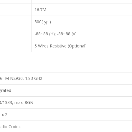
16.7M
500(typ.)
-88~88 (H); -88~88 (V)
5 Wires Resistive (Optional)
ail-M N2930, 1.83 GHz
grated
/1333, max. 8GB
 x 2
udio Codec