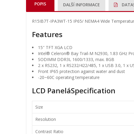
POPIS
DALŠÍ INFORMACE
DATA
R15IB7T-IPA3WT-15 IP65/ NEMA4 Wide Temperature P
Features
15″ TFT XGA LCD
Intel® Celeron® Bay Trail-M N2930, 1.83 GHz Pr
SODIMM DDR3L 1600/1333, max. 8GB
2 x RS232, 1 x RS232/422/485, 1 x USB 3.0, 1 x USB
Front IP65 protection against water and dust
-20~60C operating temperature
LCD PaneláSpecification
Size
Resolution
Contrast Ratio