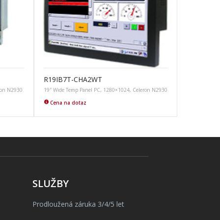
R19IB7T-CHA2WT
ron N2930
19″ Wide Temp Panel PC, 1280×1024, Celeron N2930
Cena na dotaz
SLUŽBY
Prodloužená záruka 3/4/5 let