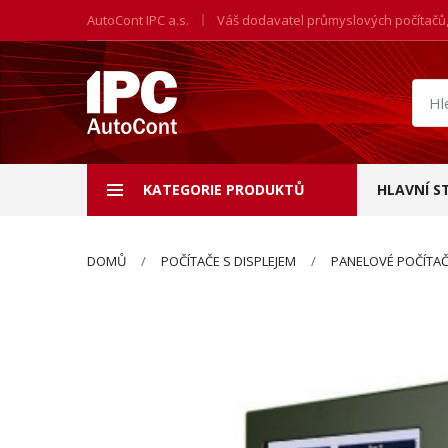
AutoCont IPC a.s.
Váš dodavatel průmyslových počítačů
Hled
prod
KATEGORIE PRODUKTŮ
HLAVNÍ S
DOMŮ
POČÍTAČE S DISPLEJEM
PANELOVÉ POČÍTA