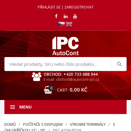
PŘIHLÁSIT SE | ZAREGISTROVAT
Hledat
produkty
OBCHOD: +420 733 688 944
E-mail: obchod@autocont-ipc.cz
0
0,00
KČ
CART:
MENU
DOMŮ
POČÍTAČE S DISPLEJEM
VÝROBNÍ TERMINÁLY
S
ÚHLOPŘÍČKOU 13'' - 19''
PPC-415W-PD3A