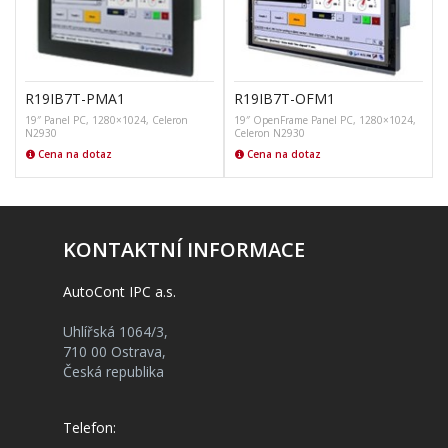
R19IB7T-PMA1
R19IB7T-OFM1
19″ Panel PC, 1280×1024, Celeron
19″ OpenFrame Panel PC, 1280×1024,
N2930
Celeron N2930
Cena na dotaz
Cena na dotaz
KONTAKTNÍ INFORMACE
AutoCont IPC a.s.
Uhlířská 1064/3,
710 00 Ostrava,
Česká republika
Telefon: