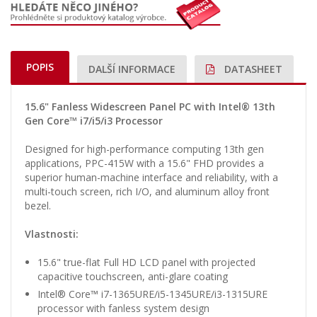
POPIS
DALŠÍ INFORMACE
DATASHEET
15.6" Fanless Widescreen Panel PC with Intel® 13th
Gen Core™ i7/i5/i3 Processor
Designed for high-performance computing 13th gen
applications, PPC-415W with a 15.6" FHD provides a
superior human-machine interface and reliability, with a
multi-touch screen, rich I/O, and aluminum alloy front
bezel.
Vlastnosti:
15.6" true-flat Full HD LCD panel with projected
capacitive touchscreen, anti-glare coating
Intel® Core™ i7-1365URE/i5-1345URE/i3-1315URE
processor with fanless system design