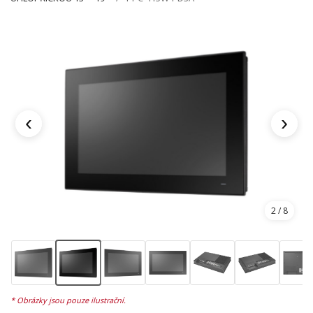
‹
›
2
/ 8