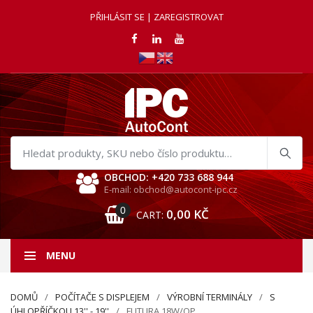
PŘIHLÁSIT SE | ZAREGISTROVAT
Hledat
produkty
OBCHOD: +420 733 688 944
E-mail: obchod@autocont-ipc.cz
0
0,00
KČ
CART:
MENU
DOMŮ
POČÍTAČE S DISPLEJEM
VÝROBNÍ TERMINÁLY
S
ÚHLOPŘÍČKOU 13'' - 19''
FUTURA 18W/QP