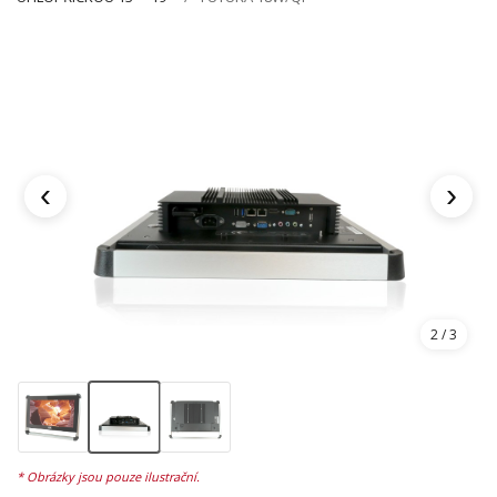
‹
›
2
/ 3