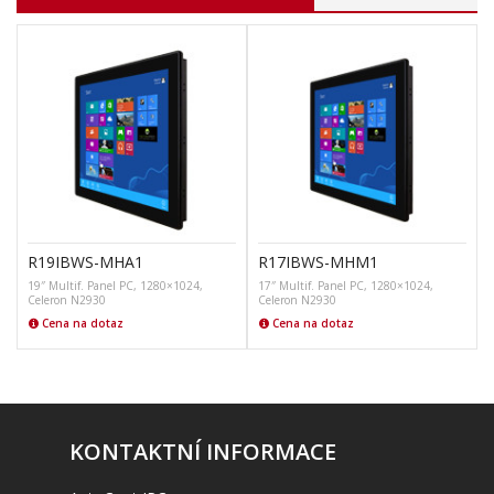
R19IBWS-MHA1
R17IBWS-MHM1
19″ Multif. Panel PC, 1280×1024,
17″ Multif. Panel PC, 1280×1024,
Celeron N2930
Celeron N2930
R
Cena na dotaz
Cena na dotaz
KONTAKTNÍ INFORMACE