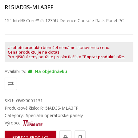
R15IAD3S-MLA3FP
15″ Intel® Core™ i5-1235U Defence Console Rack Panel PC
U tohoto produktu bohužel nemáme stanovenou cenu.
Cena produktu je na dotaz
.
Pro zjištění ceny použijte prosím tlačítko
"Poptat produkt"
níže.
Availability:
Na objednávku
SKU:
GWX0001131
Produktové číslo: R15IAD3S-MLA3FP
Category:
Speciální operátorské panely
Výrobce:
POPTAT PRODUKT