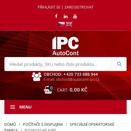
PŘIHLÁSIT SE | ZAREGISTROVAT
Hledat
produkty
OBCHOD: +420 733 688 944
E-mail: obchod@autocont-ipc.cz
0
0,00
KČ
CART:
MENU
DOMŮ
POČÍTAČE S DISPLEJEM
SPECIÁLNÍ OPERÁTORSKÉ
PANELY
R15IAD3S-MLA3FP