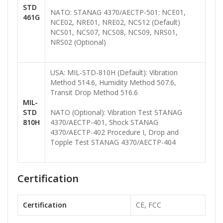
STD
NATO: STANAG 4370/AECTP-501: NCE01,
461G
NCE02, NRE01, NRE02, NCS12 (Default)
NCS01, NCS07, NCS08, NCS09, NRS01,
NRS02 (Optional)
USA: MIL-STD-810H (Default): Vibration
Method 514.6, Humidity Method 507.6,
Transit Drop Method 516.6
MIL-
STD
NATO (Optional): Vibration Test STANAG
810H
4370/AECTP-401, Shock STANAG
4370/AECTP-402 Procedure I, Drop and
Topple Test STANAG 4370/AECTP-404
Certification
Certification
CE, FCC