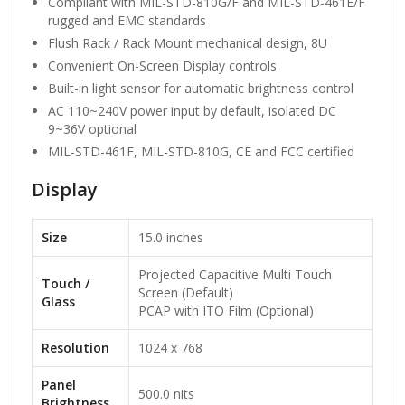
Compliant with MIL-STD-810G/F and MIL-STD-461E/F
rugged and EMC standards
Flush Rack / Rack Mount mechanical design, 8U
Convenient On-Screen Display controls
Built-in light sensor for automatic brightness control
AC 110~240V power input by default, isolated DC
9~36V optional
MIL-STD-461F, MIL-STD-810G, CE and FCC certified
Display
Size
15.0 inches
Projected Capacitive Multi Touch
Touch /
Screen (Default)
Glass
PCAP with ITO Film (Optional)
Resolution
1024 x 768
Panel
500.0 nits
Brightness