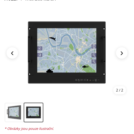
‹
›
1
/ 2