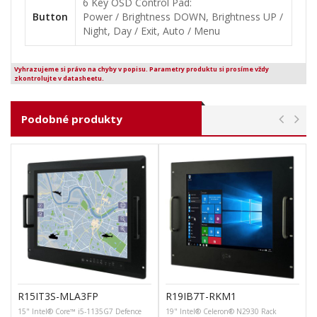
6 Key OSD Control Pad:
Button
Power / Brightness DOWN, Brightness UP /
Night, Day / Exit, Auto / Menu
Vyhrazujeme si právo na chyby v popisu. Parametry produktu si prosíme vždy
zkontrolujte v datasheetu.
Podobné produkty
R15IT3S-MLA3FP
R19IB7T-RKM1
15" Intel® Core™ i5-1135G7 Defence
19" Intel® Celeron® N2930 Rack