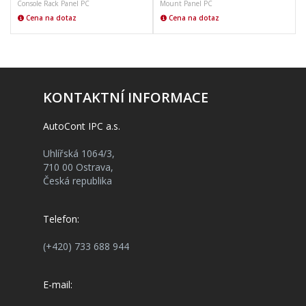
Console Rack Panel PC
Mount Panel PC
Cena na dotaz
Cena na dotaz
KONTAKTNÍ INFORMACE
AutoCont IPC a.s.
Uhlířská 1064/3,
710 00 Ostrava,
Česká republika
Telefon:
(+420) 733 688 944
E-mail: