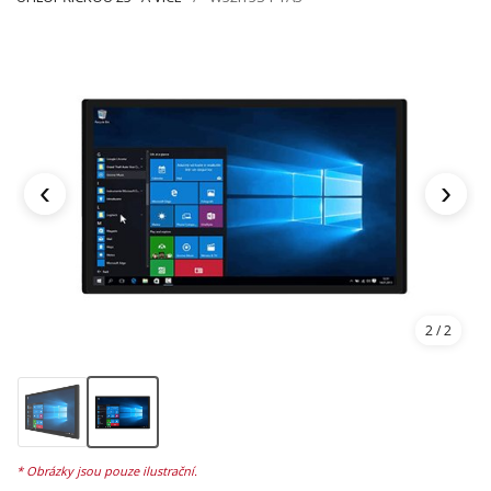
‹
›
1
/ 2