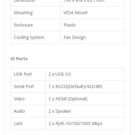
Dimension
799 x 478 x 63.7 mm
Mounting
VESA Mount
Enclosure
Plastic
Cooling System
Fan Design
IO Ports
USB Port
2 x USB 3.0
Serial Port
1 x RS232(Default)/422/485
Video
1 x HDMI (Optional)
Audio
2 x Speaker
LAN
2 x RJ45-10/100/1000 Mbps