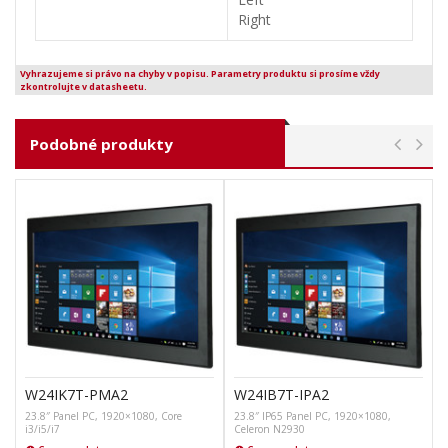
Right
Vyhrazujeme si právo na chyby v popisu. Parametry produktu si prosíme vždy
zkontrolujte v datasheetu.
Podobné produkty
W24IK7T-PMA2
W24IB7T-IPA2
23.8″ Panel PC, 1920×1080, Core
23.8″ IP65 Panel PC, 1920×1080,
i3/i5/i7
Celeron N2930