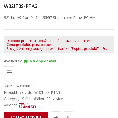
W32IT3S-PTA3
32" Intel® Core™ i5-1135G7 Standalone Panel PC HMI
U tohoto produktu bohužel nemáme stanovenou cenu.
Cena produktu je na dotaz
.
Pro zjištění ceny použijte prosím tlačítko
"Poptat produkt"
níže.
Availability:
Na objednávku
SKU:
GWX0000395
Produktové číslo: W32IT3S-PTA3
Category:
S úhlopříčkou 23'' a více
Výrobce:
POPTAT PRODUKT