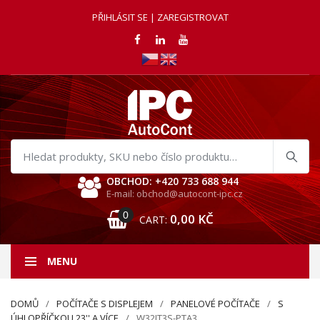
PŘIHLÁSIT SE | ZAREGISTROVAT
Hledat
produkty
OBCHOD: +420 733 688 944
E-mail: obchod@autocont-ipc.cz
0
0,00
KČ
CART:
MENU
DOMŮ
POČÍTAČE S DISPLEJEM
PANELOVÉ POČÍTAČE
S
ÚHLOPŘÍČKOU 23'' A VÍCE
W32IT3S-PTA3