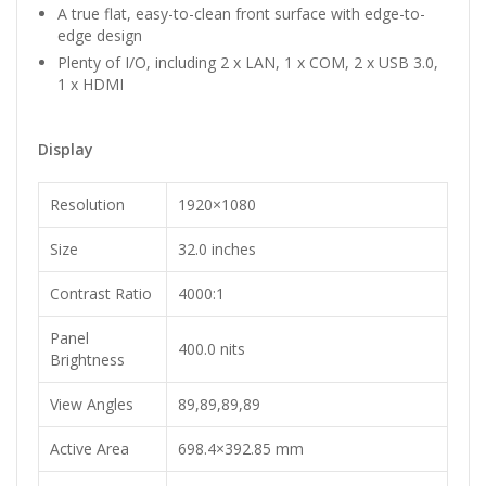
A true flat, easy-to-clean front surface with edge-to-
edge design
Plenty of I/O, including 2 x LAN, 1 x COM, 2 x USB 3.0,
1 x HDMI
Display
Resolution
1920×1080
Size
32.0 inches
Contrast Ratio
4000:1
Panel
400.0 nits
Brightness
View Angles
89,89,89,89
Active Area
698.4×392.85 mm