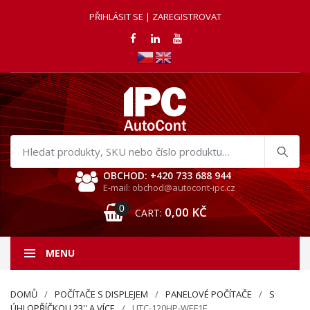
PŘIHLÁSIT SE | ZAREGISTROVAT
Hledat
produkty
OBCHOD: +420 733 688 944
E-mail: obchod@autocont-ipc.cz
0
0,00
KČ
CART:
MENU
DOMŮ
POČÍTAČE S DISPLEJEM
PANELOVÉ POČÍTAČE
S
ÚHLOPŘÍČKOU 23'' A VÍCE
UTC-120HP-WEF1E