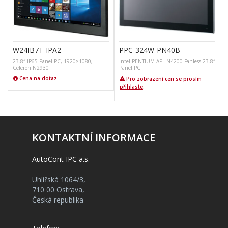
W24IB7T-IPA2
PPC-324W-PN40B
23.8″ IP65 Panel PC, 1920×1080,
Intel PENTIUM APL N4200 Fanless 23.8″
Celeron N2930
Panel PC
Cena na dotaz
Pro zobrazení cen se prosím
přihlaste
.
KONTAKTNÍ INFORMACE
AutoCont IPC a.s.
Uhlířská 1064/3,
710 00 Ostrava,
Česká republika