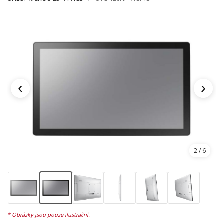
‹
›
2
/ 6