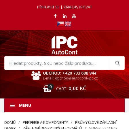
PŘIHLÁSIT SE | ZAREGISTROVAT
Hledat
produkty
OBCHOD: +420 733 688 944
E-mail: obchod@autocont-ipc.cz
0
0,00
KČ
CART:
MENU
DOMŮ
PERIFERIE A KOMPONENTY
PRŮMYSLOVÉ ZÁKLADNÍ
DESKY
ZÁKLADNÍ DESKY JINÝCH FORMÁTŮ
SOM-2532CCBC-