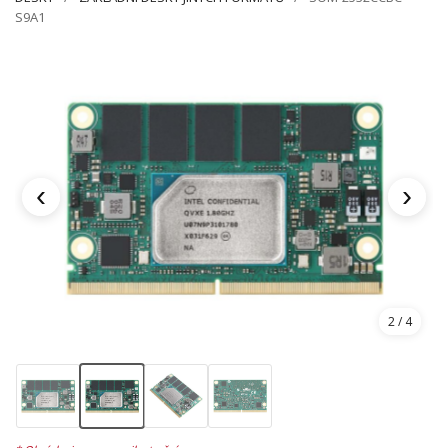
S9A1
‹
›
2
/ 4