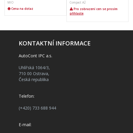
MIO
Compact A2
Cena na dotaz
Pro zobrazení cen se prosím
přihlaste
.
KONTAKTNÍ INFORMACE
AutoCont IPC a.s.
Uhlířská 1064/3,
710 00 Ostrava,
Česká republika
Telefon:
(+420) 733 688 944
E-mail: