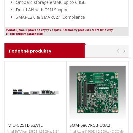
Onboard storage eMMC up to 64GB
Dual LAN with TSN Support
SMARC2.0 & SMARC2.1 Compliance
Vyhrazujeme si právo na chyby v popisu. Parametry produktu si prosíme vždy
zkontrolujte v datasheetu.
Podobné produkty
MIO-5251E-S3A1E
SOM-6867RCB-U0A2
intel BYT Atom E3825 1.33GHz, 3.5″
Intel Atom J1900D1 2.0GHz 4C COMe