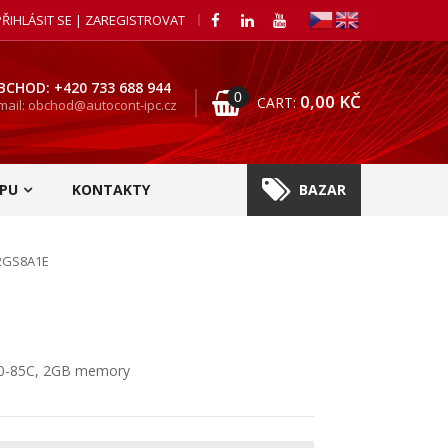
PŘIHLÁSIT SE | ZAREGISTROVAT
BCHOD: +420 733 688 944
0
0,00
KČ
CART:
mail: obchod@autocont-ipc.cz
PU
KONTAKTY
BAZAR
2GS8A1E
40-85C, 2GB memory