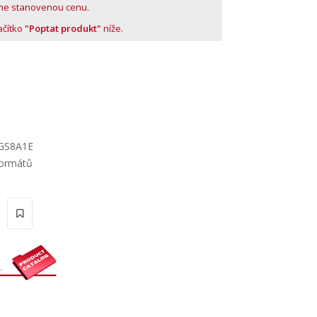
me stanovenou cenu.
lačítko
"Poptat produkt"
níže.
2GS8A1E
formátů