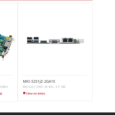
MIO-5251JZ-2GA1E
T,8892
MIO-5251 J1900 -20~80C, 3.5″ SBC
te
.
Cena na dotaz