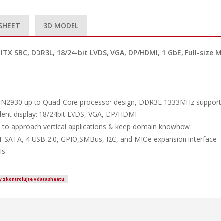
SHEET
3D MODEL
ITX SBC, DDR3L, 18/24-bit LVDS, VGA, DP/HDMI, 1 GbE, Full-size 
) N2930 up to Quad-Core processor design, DDR3L 1333MHz support
ndent display: 18/24bit LVDS, VGA, DP/HDMI
IOe to approach vertical applications & keep domain knowhow
, 1 SATA, 4 USB 2.0, GPIO,SMBus, I2C, and MIOe expansion interface
Is
y zkontrolujte v datasheetu.