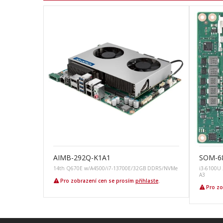
AIMB-292Q-K1A1
SOM-6
14th Q670E w/A4500/i7-13700E/32GB DDR5/NVMe
i3-6100U
A3
Pro zobrazení cen se prosím
přihlaste
.
Pro zo