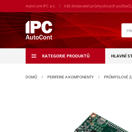
AutoCont IPC a.s.
Váš dodavatel průmyslových počítačů
Hled
prod
KATEGORIE PRODUKTŮ
HLAVNÍ S
DOMŮ
PERIFERIE A KOMPONENTY
PRŮMYSLOVÉ Z