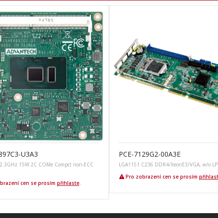
897C3-U3A3
PCE-7129G2-00A3E
 2.3GHz 15W 2C COMe Compct non-ECC
LGA1151 C236 DDR4/XeonE3/VGA, w/o LP
Pro zobrazení cen se prosím
přihlas
brazení cen se prosím
přihlaste
.