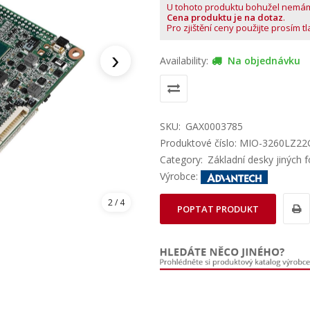
U tohoto produktu bohužel nemá
Cena produktu je na dotaz
.
Pro zjištění ceny použijte prosím t
›
Availability:
Na objednávku
SKU:
GAX0003785
Produktové číslo: MIO-3260LZ2
Category:
Základní desky jiných 
Výrobce:
2
/ 4
POPTAT PRODUKT