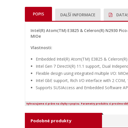
POPIS
DALŠÍ INFORMACE
DATA
Intel(R) Atom(TM) E3825 & Celeron(R) N2930 Pico-
MIOe
Vlastnosti:
Embedded Intel(R) Atom(TM) E3825 & Celeron(R
Intel Gen 7 DirectX(R) 11.1 support, Dual Indepe
Flexible design using integrated multiple I/O: M
Intel GbE support, Rich I/O interface with 2 COM
Supports SUSIAccess and Embedded Software AP
Vyhrazujeme si právo na chyby v popisu. Parametry produktu si prosíme vžd
Podobné produkty