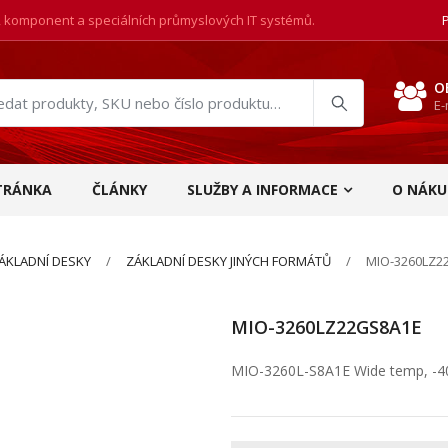
, komponent a speciálních průmyslových IT systémů.
O
E-
at
ukty
TRÁNKA
ČLÁNKY
SLUŽBY A INFORMACE
O NÁKU
ÁKLADNÍ DESKY
ZÁKLADNÍ DESKY JINÝCH FORMÁTŮ
MIO-3260LZ2
MIO-3260LZ22GS8A1E
MIO-3260L-S8A1E Wide temp, -