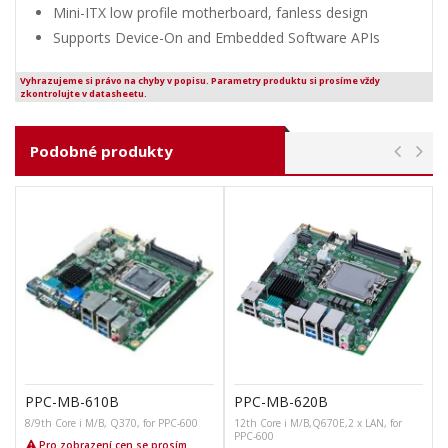
Mini-ITX low profile motherboard, fanless design
Supports Device-On and Embedded Software APIs
Vyhrazujeme si právo na chyby v popisu. Parametry produktu si prosíme vždy
zkontrolujte v datasheetu.
Podobné produkty
PPC-MB-610B
PPC-MB-620B
8/9th Core i M/B, Q370, for PPC-600
12th Core i M/B,Q670E,2 x LAN, for
PPC-600
Pro zobrazení cen se prosím