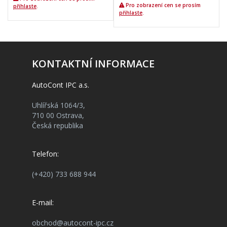
Pro zobrazení cen se prosím
přihlaste
.
přihlaste
.
KONTAKTNÍ INFORMACE
AutoCont IPC a.s.
Uhlířská 1064/3,
710 00 Ostrava,
Česká republika
Telefon:
(+420) 733 688 944
E-mail:
obchod@autocont-ipc.cz