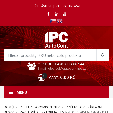
PŘIHLÁSIT SE | ZAREGISTROVAT
Hledat
produkty
OBCHOD: +420 733 688 944
E-mail: obchod@autocont-ipc.cz
0
0,00
KČ
CART:
MENU
DOMŮ
PERIFERIE A KOMPONENTY
PRŮMYSLOVÉ ZÁKLADNÍ
DESKY
ZÁKLADNÍ DESKY FORMÁTU MINI-ITX
AIMB-219N9F-LDA1