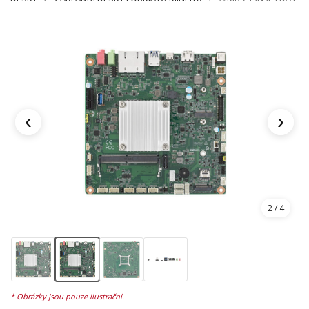
‹
›
2
/ 4