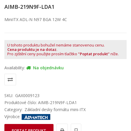
AIMB-219N9F-LDA1
MiniITX ADL-N N97 BGA 12W 4C
U tohoto produktu bohužel nemáme stanovenou cenu.
Cena produktu je na dotaz
.
Pro zjištění ceny použijte prosím tlačítko
"Poptat produkt"
níže.
Availability:
Na objednávku
SKU:
GAX0009123
Produktové číslo: AIMB-219N9F-LDA1
Category:
Základní desky formátu mini-ITX
Výrobce:
POPTAT PRODUKT