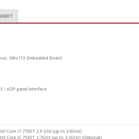
SHEET
essor, Mini ITX Embedded Board
S / eDP panel interface
ntel Core i7-7700T 2.9 GHz (up to 3.8GHz)
ntel Core i5-7500T 2.7GHz (up to 3.3GHz) (Optional)