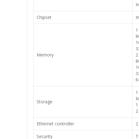
I
Chipset
I
1
8
1
3
Memory
2
8
1
3
6
1
M
Storage
1
2
Ethernet controller
2
Security
T