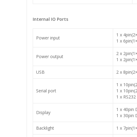
Internal IO Ports
1 x 4pin(2
Power input
1 x 6pin(1
2 x 2pin(1
Power output
1 x 2pin(1
USB
2 x 8pin(2
1 x 10pin(
Serial port
1 x 10pin(
1 x RS232
1 x 40pin
Display
1 x 30pin 
Backlight
1 x 7pin(1