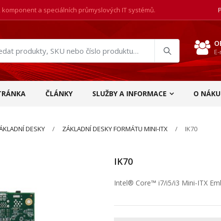
, komponent a speciálních průmyslových IT systémů.
O
E-
at
ukty
TRÁNKA
ČLÁNKY
SLUŽBY A INFORMACE
O NÁKU
ÁKLADNÍ DESKY
ZÁKLADNÍ DESKY FORMÁTU MINI-ITX
IK70
IK70
Intel® Core™ i7/i5/i3 Mini-ITX 