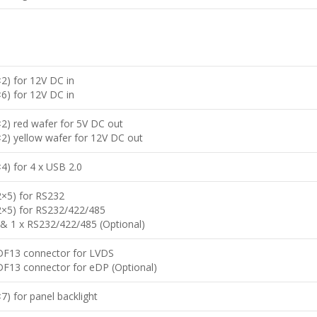
×2) for 12V DC in
×6) for 12V DC in
×2) red wafer for 5V DC out
×2) yellow wafer for 12V DC out
×4) for 4 x USB 2.0
2×5) for RS232
2×5) for RS232/422/485
 & 1 x RS232/422/485 (Optional)
 DF13 connector for LVDS
DF13 connector for eDP (Optional)
×7) for panel backlight