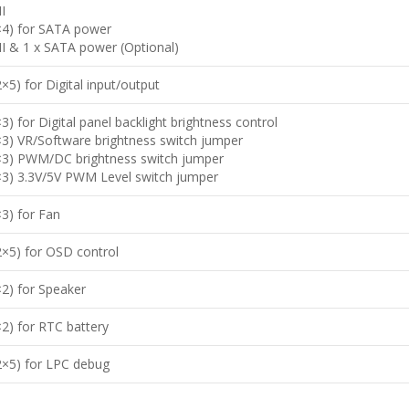
I
×4) for SATA power
II & 1 x SATA power (Optional)
2×5) for Digital input/output
×3) for Digital panel backlight brightness control
×3) VR/Software brightness switch jumper
1×3) PWM/DC brightness switch jumper
1×3) 3.3V/5V PWM Level switch jumper
×3) for Fan
2×5) for OSD control
×2) for Speaker
×2) for RTC battery
2×5) for LPC debug