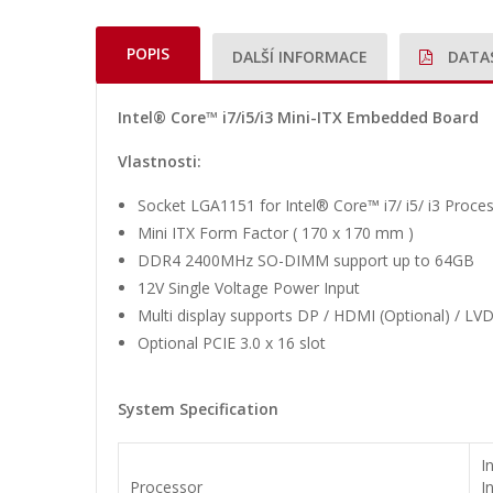
POPIS
DALŠÍ INFORMACE
DATA
Intel® Core™ i7/i5/i3 Mini-ITX Embedded Board
Vlastnosti:
Socket LGA1151 for Intel® Core™ i7/ i5/ i3 Proc
Mini ITX Form Factor ( 170 x 170 mm )
DDR4 2400MHz SO-DIMM support up to 64GB
12V Single Voltage Power Input
Multi display supports DP / HDMI (Optional) / LVD
Optional PCIE 3.0 x 16 slot
System Specification
I
Processor
I