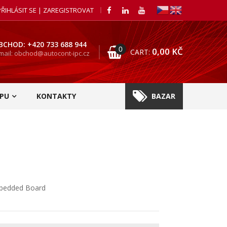
PŘIHLÁSIT SE | ZAREGISTROVAT
BCHOD: +420 733 688 944
0
0,00
KČ
CART:
mail: obchod@autocont-ipc.cz
PU
KONTAKTY
BAZAR
Embedded Board