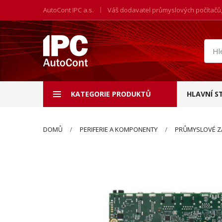
AutoCont IPC a.s.
Váš dodavatel průmyslových počítačů
Hled
prod
KATEGORIE PRODUKTŮ
HLAVNÍ S
DOMŮ
PERIFERIE A KOMPONENTY
PRŮMYSLOVÉ Z