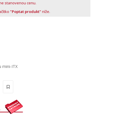
me stanovenou cenu.
lačítko
"Poptat produkt"
níže.
 mini-ITX