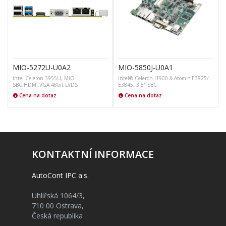
MIO-5272U-U0A2
MIO-5850J-U0A1
Intel Celeron 3955U, MIO
Intel® Celeron J1900 & Atom™ E3825/
SBC,HDMI,VGA,48bit LVDS
E3845, 3.5″ SBC
Cena na dotaz
Cena na dotaz
KONTAKTNÍ INFORMACE
AutoCont IPC a.s.
Uhlířská 1064/3,
710 00 Ostrava,
Česká republika