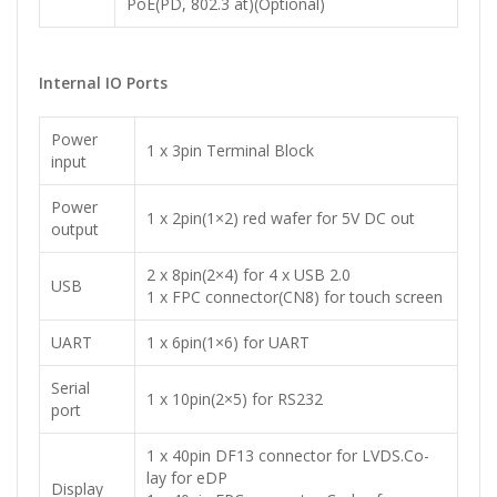
PoE(PD, 802.3 at)(Optional)
Internal IO Ports
Power
1 x 3pin Terminal Block
input
Power
1 x 2pin(1×2) red wafer for 5V DC out
output
2 x 8pin(2×4) for 4 x USB 2.0
USB
1 x FPC connector(CN8) for touch screen
UART
1 x 6pin(1×6) for UART
Serial
1 x 10pin(2×5) for RS232
port
1 x 40pin DF13 connector for LVDS.Co-
lay for eDP
Display