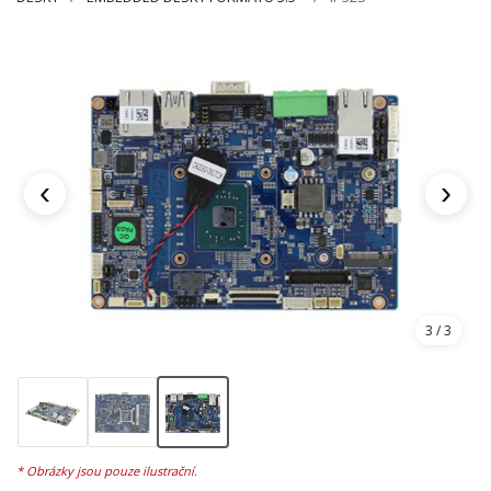
‹
›
1
/ 3