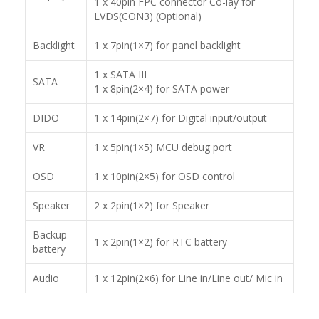
1 x 40pin FPC connector Co-lay for
LVDS(CON3) (Optional)
Backlight
1 x 7pin(1×7) for panel backlight
1 x SATA III
SATA
1 x 8pin(2×4) for SATA power
DIDO
1 x 14pin(2×7) for Digital input/output
VR
1 x 5pin(1×5) MCU debug port
OSD
1 x 10pin(2×5) for OSD control
Speaker
2 x 2pin(1×2) for Speaker
Backup
1 x 2pin(1×2) for RTC battery
battery
Audio
1 x 12pin(2×6) for Line in/Line out/ Mic in