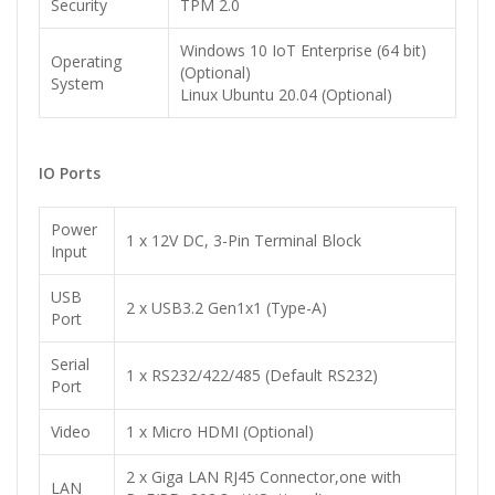
Security
TPM 2.0
Windows 10 IoT Enterprise (64 bit)
Operating
(Optional)
System
Linux Ubuntu 20.04 (Optional)
IO Ports
Power
1 x 12V DC, 3-Pin Terminal Block
Input
USB
2 x USB3.2 Gen1x1 (Type-A)
Port
Serial
1 x RS232/422/485 (Default RS232)
Port
Video
1 x Micro HDMI (Optional)
2 x Giga LAN RJ45 Connector,one with
LAN