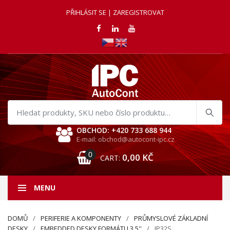
PŘIHLÁSIT SE | ZAREGISTROVAT
Hledat
produkty
OBCHOD: +420 733 688 944
E-mail: obchod@autocont-ipc.cz
0
0,00
KČ
CART:
MENU
DOMŮ
PERIFERIE A KOMPONENTY
PRŮMYSLOVÉ ZÁKLADNÍ
DESKY
EMBEDDED DESKY FORMÁTU 3.5''
IP32S