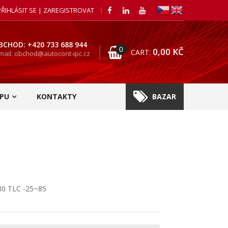
PŘIHLÁSIT SE | ZAREGISTROVAT
BCHOD: +420 733 688 944
0
0,00
KČ
CART:
mail: obchod@autocont-ipc.cz
PU
KONTAKTY
BAZAR
0 TLC -25~85