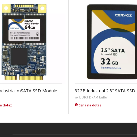
64GB Industrial mSATA SSD Module M305
32GB Industrial 2.5″ SATA SSD
w/ DDR3 DRAM buffer
a dotaz
Cena na dotaz