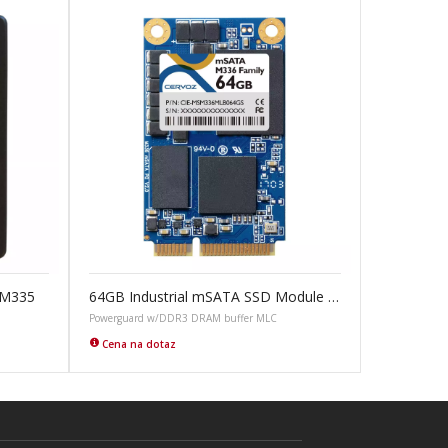
 M335
64GB Industrial mSATA SSD Module M336
Powerguard w/DDR3 DRAM buffer MLC
Cena na dotaz