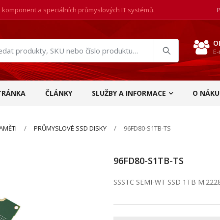
, komponent a speciálních průmyslových IT systémů.
O
E-
at
ukty
TRÁNKA
ČLÁNKY
SLUŽBY A INFORMACE
O NÁKU
AMĚTI
PRŮMYSLOVÉ SSD DISKY
96FD80-S1TB-TS
96FD80-S1TB-TS
SSSTC SEMI-WT SSD 1TB M.2228