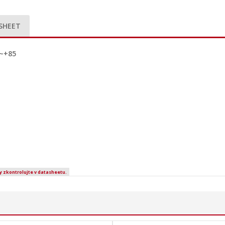
SHEET
5~+85
y zkontrolujte v datasheetu.