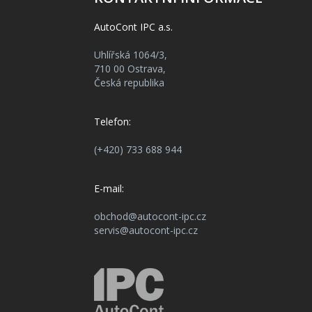
AutoCont IPC a.s.
Uhlířská 1064/3,
710 00 Ostrava,
Česká republika
Telefon:
(+420) 733 688 944
E-mail:
obchod@autocont-ipc.cz
servis@autocont-ipc.cz