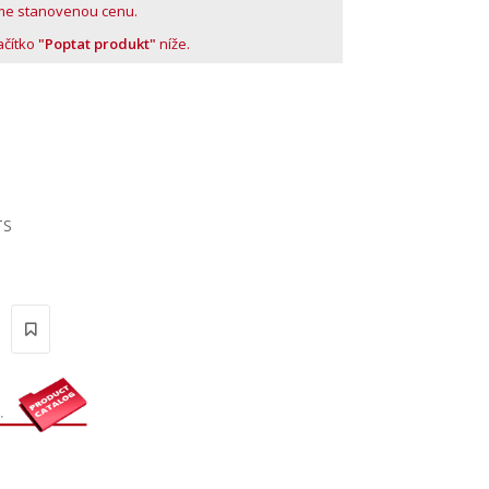
me stanovenou cenu.
lačítko
"Poptat produkt"
níže.
TS