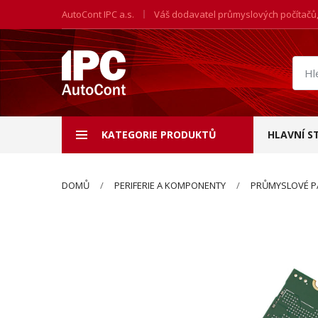
AutoCont IPC a.s.
Váš dodavatel průmyslových počítačů
Hled
prod
KATEGORIE PRODUKTŮ
HLAVNÍ S
DOMŮ
PERIFERIE A KOMPONENTY
PRŮMYSLOVÉ P