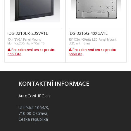
IDS-3210ER-23SVA1E
IDS-3215G-40XGA1E
10.4″SVGA Panel Mount
15″ XGA 400nits LED Panel Mount
Monitor,230nits, w/Res. TS
LCD, with Glass
2
Pro zobrazení cen se prosím
Pro zobrazení cen se prosím
přihlaste
.
přihlaste
.
KONTAKTNÍ INFORMACE
AutoCont IPC a.s.
Uhlířská 1064/3,
710 00 Ostrava,
Česká republika