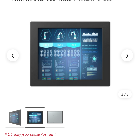
‹
›
3
/ 3