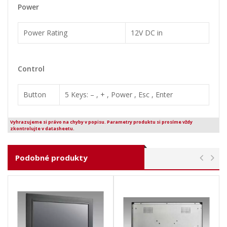
Power
Power Rating
12V DC in
Control
Button
5 Keys: – , + , Power , Esc , Enter
Vyhrazujeme si právo na chyby v popisu. Parametry produktu si prosíme vždy
zkontrolujte v datasheetu.
Podobné produkty