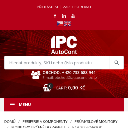
PŘIHLÁSIT SE | ZAREGISTROVAT
Hledat
produkty
OBCHOD: +420 733 688 944
E-mail: obchod@autocont-ipc.cz
0
0,00
KČ
CART:
MENU
DOMŮ
PERIFERIE A KOMPONENTY
PRŮMYSLOVÉ MONITORY
MONITORY URČENÉ DO PANELU
R19L300-PMA3OD