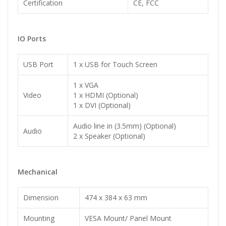
Certification
CE, FCC
IO Ports
USB Port
1 x USB for Touch Screen
1 x VGA
Video
1 x HDMI (Optional)
1 x DVI (Optional)
Audio line in (3.5mm) (Optional)
Audio
2 x Speaker (Optional)
Mechanical
Dimension
474 x 384 x 63 mm
Mounting
VESA Mount/ Panel Mount