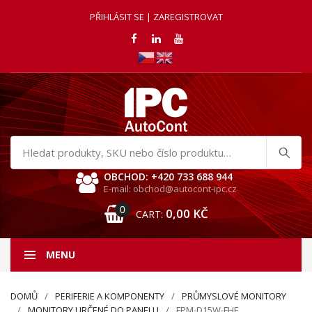
PŘIHLÁSIT SE | ZAREGISTROVAT
Hledat
produkty
OBCHOD: +420 733 688 944
E-mail: obchod@autocont-ipc.cz
0
0,00
KČ
CART:
MENU
DOMŮ
PERIFERIE A KOMPONENTY
PRŮMYSLOVÉ MONITORY
MONITORY URČENÉ DO PANELU
FPM-D15W-FHE