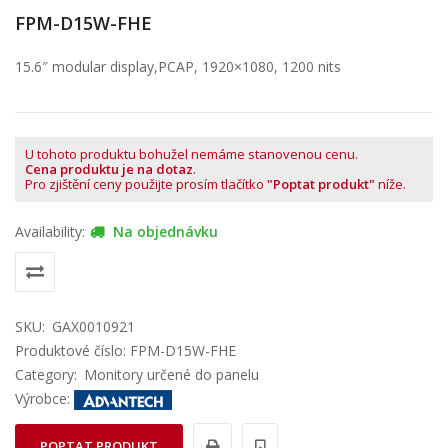
FPM-D15W-FHE
15.6″ modular display,PCAP, 1920×1080, 1200 nits
U tohoto produktu bohužel nemáme stanovenou cenu.
Cena produktu je na dotaz
.
Pro zjištění ceny použijte prosím tlačítko
"Poptat produkt"
níže.
Availability:
Na objednávku
SKU:
GAX0010921
Produktové číslo: FPM-D15W-FHE
Category:
Monitory určené do panelu
Výrobce:
POPTAT PRODUKT