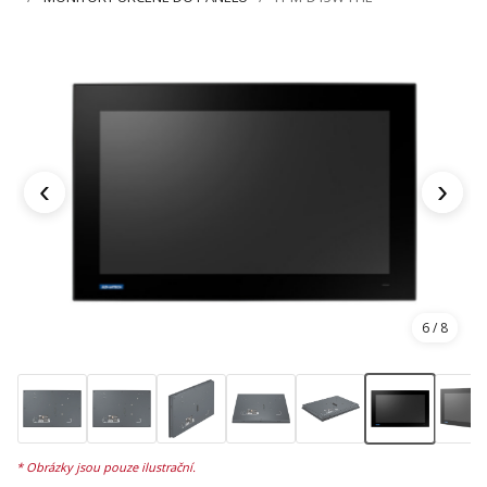
‹
›
6
/ 8