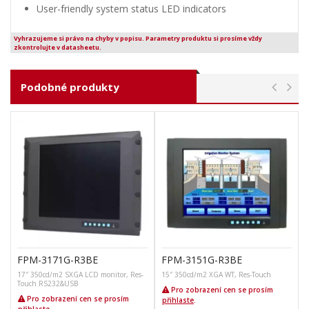
User-friendly system status LED indicators
Vyhrazujeme si právo na chyby v popisu. Parametry produktu si prosíme vždy
zkontrolujte v datasheetu.
Podobné produkty
FPM-3171G-R3BE
FPM-3151G-R3BE
17″ 350cd/m2 SXGA LCD monitor, Res-
15″ 350cd/m2 XGA WT, Res-Touch
Touch RS232&USB
Pro zobrazení cen se prosím
Pro zobrazení cen se prosím
přihlaste
.