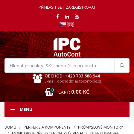
PŘIHLÁSIT SE | ZAREGISTROVAT
Hledat
produkty
OBCHOD: +420 733 688 944
E-mail: obchod@autocont-ipc.cz
0
0,00
KČ
CART:
MENU
DOMŮ
PERIFERIE A KOMPONENTY
PRŮMYSLOVÉ MONITORY
MONITORY K PŘICHYCENÍ NA ZEĎ (VESA)
FPM-721W-P9AE