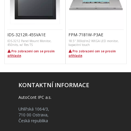
IDS-3212R-45SVA1E
FPM-7181W-P3AE
IDS-3212 Panel Mount Monitor,
18.5″ 300cd/m2 WXGA LED monitor,
450nits, w/ Res TS
kapacitní touch
2
Pro zobrazení cen se prosím
Pro zobrazení cen se prosím
přihlaste
.
přihlaste
.
KONTAKTNÍ INFORMACE
AutoCont IPC a.s.
Uhlířská 1064/3,
710 00 Ostrava,
Česká republika