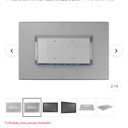
‹
›
2
/ 6