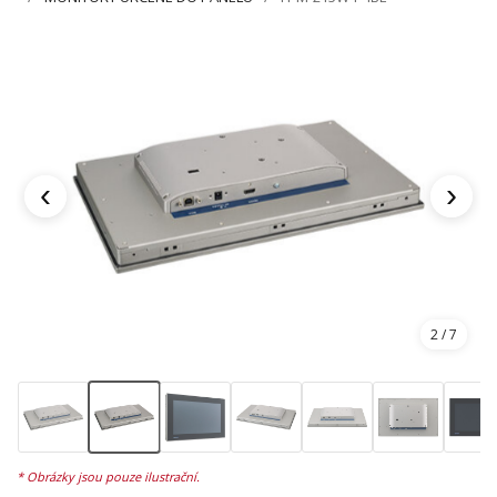
‹
›
2
/ 7