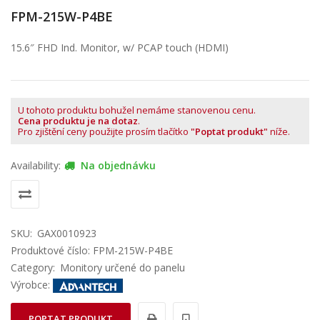
FPM-215W-P4BE
15.6″ FHD Ind. Monitor, w/ PCAP touch (HDMI)
U tohoto produktu bohužel nemáme stanovenou cenu.
Cena produktu je na dotaz
.
Pro zjištění ceny použijte prosím tlačítko
"Poptat produkt"
níže.
Availability:
Na objednávku
SKU:
GAX0010923
Produktové číslo: FPM-215W-P4BE
Category:
Monitory určené do panelu
Výrobce:
POPTAT PRODUKT