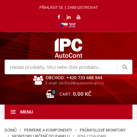
PŘIHLÁSIT SE | ZAREGISTROVAT
Hledat
produkty
OBCHOD: +420 733 688 944
E-mail: obchod@autocont-ipc.cz
0
0,00
KČ
CART:
MENU
DOMŮ
PERIFERIE A KOMPONENTY
PRŮMYSLOVÉ MONITORY
MONITORY URČENÉ DO PANELU
FPM-215W-P4BE