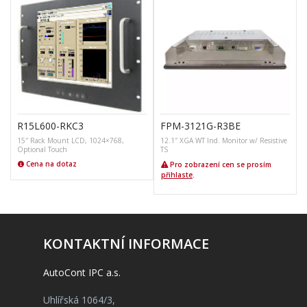
R15L600-RKC3
FPM-3121G-R3BE
15″ Rack Mount LCD, 1024×768,
12.1″ XGA WT Ind. Monitor w/ Resistive
Optional Touch
TS
Cena na dotaz
Pro zobrazení cen se prosím
přihlaste
.
KONTAKTNÍ INFORMACE
AutoCont IPC a.s.
Uhlířská 1064/3,