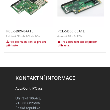
PCE-5B09-04A1E
PCE-5B06-00A1E
9-slotová BP – 4x PCI, 4x PCIe
6-slotová BP – 5x PCIe
6
Pro zobrazení cen se prosím
Pro zobrazení cen se prosím
přihlaste
.
přihlaste
.
KONTAKTNÍ INFORMACE
AutoCont IPC a.s.
Uhlířská 1064/3,
710 00 Ostrava,
Česká republika