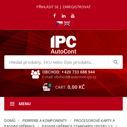
PŘIHLÁSIT SE | ZAREGISTROVAT
Hledat
produkty
OBCHOD: +420 733 688 944
E-mail: obchod@autocont-ipc.cz
0
0,00
KČ
CART:
MENU
DOMŮ
PERIFERIE A KOMPONENTY
PROCESOROVÉ KARTY A
PASIVNÍ SBĚRNICE
PASIVNÍ SBĚRNICE STANDARDU PICMG 1.3