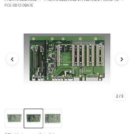
PCE-3B12-08A1E
‹
›
2
/ 3