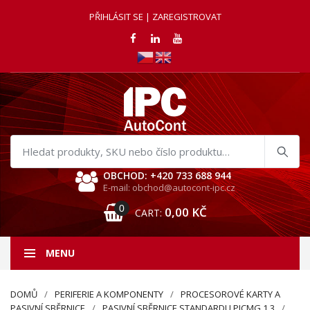
PŘIHLÁSIT SE | ZAREGISTROVAT
Hledat
produkty
OBCHOD: +420 733 688 944
E-mail: obchod@autocont-ipc.cz
0
0,00
KČ
CART:
MENU
DOMŮ
PERIFERIE A KOMPONENTY
PROCESOROVÉ KARTY A
PASIVNÍ SBĚRNICE
PASIVNÍ SBĚRNICE STANDARDU PICMG 1.3