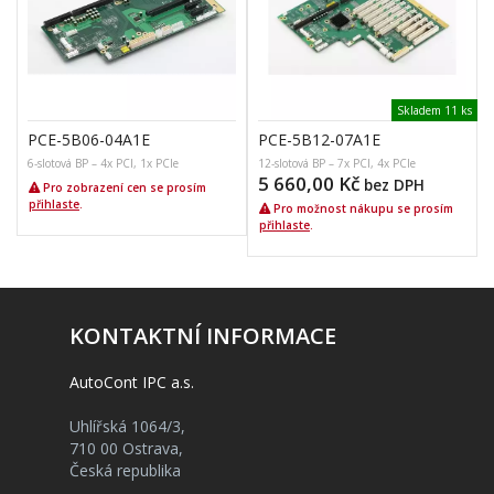
Skladem 11 ks
PCE-5B06-04A1E
PCE-5B12-07A1E
6-slotová BP – 4x PCI, 1x PCIe
12-slotová BP – 7x PCI, 4x PCIe
6
5 660,00
Kč
bez DPH
Pro zobrazení cen se prosím
přihlaste
.
Pro možnost nákupu se prosím
přihlaste
.
KONTAKTNÍ INFORMACE
AutoCont IPC a.s.
Uhlířská 1064/3,
710 00 Ostrava,
Česká republika