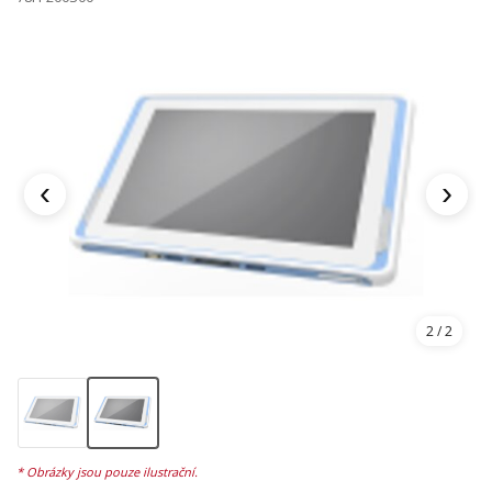
‹
›
2
/ 2