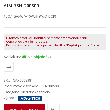
AIM-78H-200S00
10Q/4G/64G/A10/Wifi (W/O BCR)
U tohoto produktu bohužel nemáme stanovenou cenu.
Cena produktu je na dotaz
.
Pro zjištění ceny použijte prosím tlačítko
"Poptat produkt"
níže.
Availability:
Na objednávku
SKU:
GAX0008381
Produktové číslo: AIM-78H-200S00
Category:
Medicínské tablety
Výrobce:
POPTAT PRODUKT