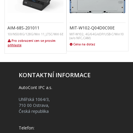
AIM-68S-201011
MIT-W102-Q04D0C00E
10I/N50/8G/128G/Win 11_LTSC/Wifi 6E
MIT-W102, 4G/64G/eDP/USB-C/Win10
(w/o NFC,CAM)
Pro zobrazení cen se prosím
Cena na dotaz
přihlaste
.
KONTAKTNÍ INFORMACE
AutoCont IPC a.s.
Uhlířská 1064/3,
710 00 Ostrava,
Česká republika
Telefon: