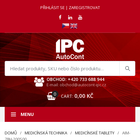
PŘIHLÁSIT SE | ZAREGISTROVAT
Hledat
produkty
OBCHOD: +420 733 688 944
E-mail: obchod@autocont-ipc.cz
0
0,00
KČ
CART:
MENU
DOMŮ
MEDICÍNSKÁ TECHNIKA
MEDICÍNSKÉ TABLETY
AIM-
78H-200S00