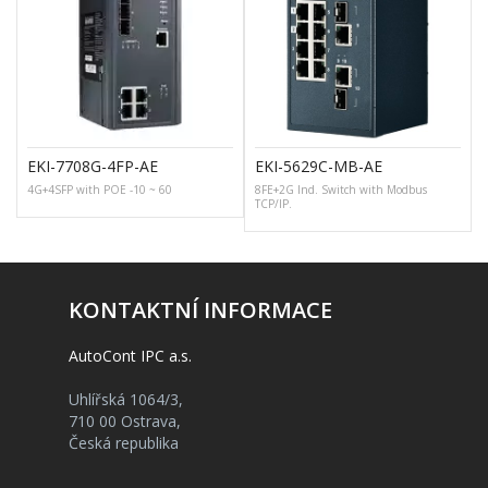
EKI-7708G-4FP-AE
EKI-5629C-MB-AE
4G+4SFP with POE -10 ~ 60
8FE+2G Ind. Switch with Modbus
TCP/IP.
KONTAKTNÍ INFORMACE
AutoCont IPC a.s.
Uhlířská 1064/3,
710 00 Ostrava,
Česká republika