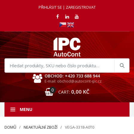
PŘIHLÁSIT SE | ZAREGISTROVAT
Hledat
produkty
OBCHOD: +420 733 688 944
E-mail: obchod@autocont-ipc.cz
0
0,00
KČ
CART:
MENU
DOMŮ
NEAKTUÁLNÍ ZBOŽÍ
VEGA-3318-A0T0