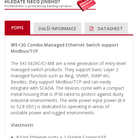
POPIS
DALŠÍ INFORMACE
DATASHEET
8FE+2G Combo Managed Ethernet Switch support
Modbus/TCP
The EKI-5629C/CI-MB are a new generation of entry-level
managed switch products. They support basic Layer 2
managed function such as Ring, SNMP, IGMP etc.
Besides, they support Modbus/TCP and can easily
integrate with SCADA. The devices come with a compact
metal housing that is IP30 rated to protect against dusty
industrial environments. The wide power input power (8.4
to 52.8 VDC) is dedicated to operating in areas of
unstable power and rugged environments.
Vlastnosti:
8 Fast Ethernet ports + 2 Gigabit Copper/SFP