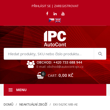
PŘIHLÁSIT SE | ZAREGISTROVAT
Hledat
produkty
OBCHOD: +420 733 688 944
E-mail: obchod@autocont-ipc.cz
0
0,00
KČ
CART:
MENU
DOMŮ
NEAKTUÁLNÍ ZBOŽÍ
EKI-5629C-MB-AE