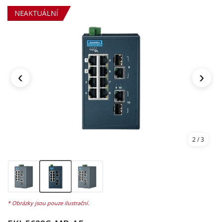
NEAKTUÁLNÍ
‹
›
2
/ 3