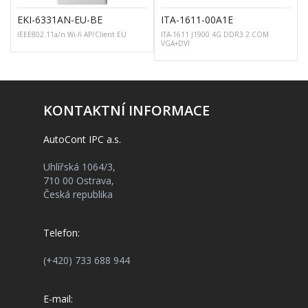
EKI-6331AN-EU-BE
ITA-1611-00A1E
IEEE802.11a/n Wi-fi AP/Client EU
ITA-1611 J1900 4G DDR3 2 COM
VGA+DVI
KONTAKTNÍ INFORMACE
AutoCont IPC a.s.
Uhlířská 1064/3,
710 00 Ostrava,
Česká republika
Telefon:
(+420) 733 688 944
E-mail: