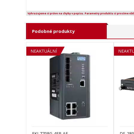
Vyhrazujeme si právo na chyby v popisu. Parametry produktu si prosíme vžd
Podobné produkty
NEAKTUÁLNÍ
SOLD 
NEAKTU
EKI-7708G-4FP-AE
DS-28