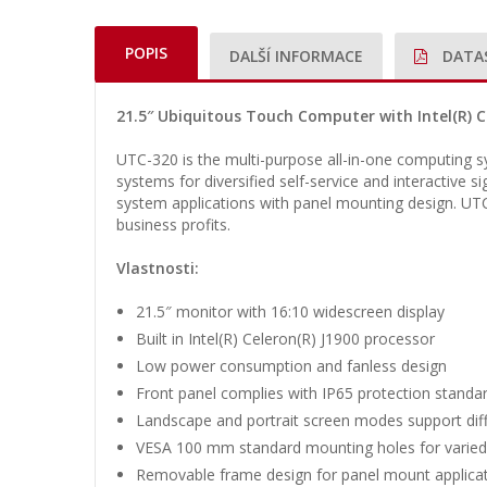
POPIS
DALŠÍ INFORMACE
DATA
21.5″ Ubiquitous Touch Computer with Intel(R) C
UTC-320 is the multi-purpose all-in-one computing s
systems for diversified self-service and interactive s
system applications with panel mounting design. UTC
business profits.
Vlastnosti:
21.5″ monitor with 16:10 widescreen display
Built in Intel(R) Celeron(R) J1900 processor
Low power consumption and fanless design
Front panel complies with IP65 protection standa
Landscape and portrait screen modes support diff
VESA 100 mm standard mounting holes for vari
Removable frame design for panel mount applica