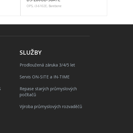
OPS, i3-6102E, Barebone
SLUŽBY
Prodloužená záruka 3/4/5 let
Servis ON-SITE a IN-TIME
S
Repase starých průmyslových
počítačů
Výroba průmyslových rozvaděčů