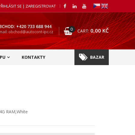
PŘIHLÁSIT SE | ZAREGISTROVAT
BCHOD: +420 733 688 944
0
0,00
KČ
CART:
mail: obchod@autocont-ipc.cz
PU
KONTAKTY
BAZAR
0,4G RAM,White