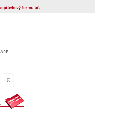
 poptávkový formulář.
TW0E