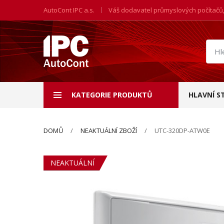
AutoCont IPC a.s.
Váš dodavatel průmyslových počítačů
Hled
prod
KATEGORIE PRODUKTŮ
HLAVNÍ S
DOMŮ
NEAKTUÁLNÍ ZBOŽÍ
UTC-320DP-ATW0E
NEAKTUÁLNÍ