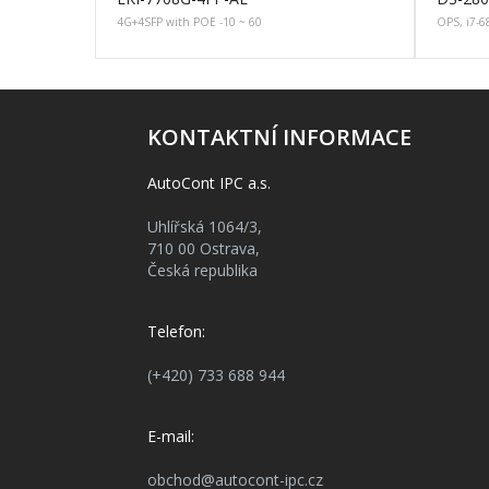
4G+4SFP with POE -10 ~ 60
OPS, i7-6
KONTAKTNÍ INFORMACE
AutoCont IPC a.s.
Uhlířská 1064/3,
710 00 Ostrava,
Česká republika
Telefon:
(+420) 733 688 944
E-mail:
obchod@autocont-ipc.cz