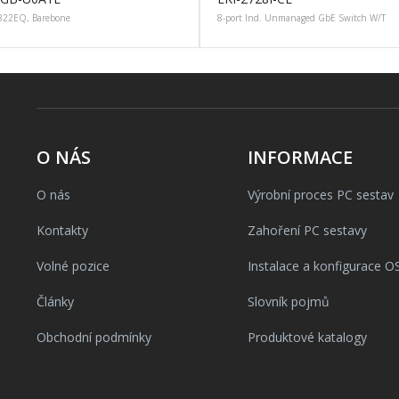
822EQ, Barebone
8-port Ind. Unmanaged GbE Switch W/T
O NÁS
INFORMACE
O nás
Výrobní proces PC sestav
Kontakty
Zahoření PC sestavy
Volné pozice
Instalace a konfigurace O
Články
Slovník pojmů
Obchodní podmínky
Produktové katalogy