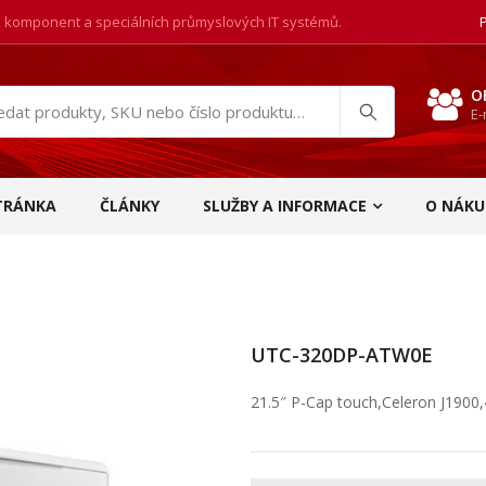
, komponent a speciálních průmyslových IT systémů.
O
E-
at
ukty
TRÁNKA
ČLÁNKY
SLUŽBY A INFORMACE
O NÁKU
UTC-320DP-ATW0E
21.5″ P-Cap touch,Celeron J190