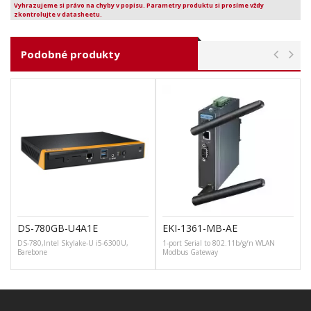
Vyhrazujeme si právo na chyby v popisu. Parametry produktu si prosíme vždy
zkontrolujte v datasheetu.
Podobné produkty
DS-780GB-U4A1E
EKI-1361-MB-AE
DS-780,Intel Skylake-U i5-6300U,
1-port Serial to 802.11b/g/n WLAN
Barebone
Modbus Gateway