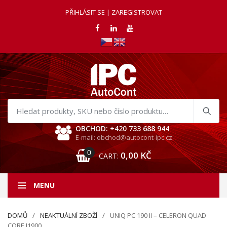
PŘIHLÁSIT SE | ZAREGISTROVAT
Hledat
produkty
OBCHOD: +420 733 688 944
E-mail: obchod@autocont-ipc.cz
0
0,00
KČ
CART:
MENU
DOMŮ
NEAKTUÁLNÍ ZBOŽÍ
UNIQ PC 190 II – CELERON QUAD
CORE J1900