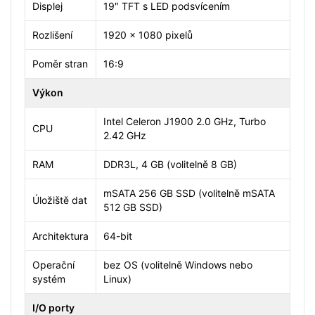
Displej
19″ TFT s LED podsvícením
Rozlišení
1920 x 1080 pixelů
Poměr stran
16:9
Výkon
Intel Celeron J1900 2.0 GHz, Turbo
CPU
2.42 GHz
RAM
DDR3L, 4 GB (volitelně 8 GB)
mSATA 256 GB SSD (volitelně mSATA
Úložiště dat
512 GB SSD)
Architektura
64-bit
Operační
bez OS (volitelně Windows nebo
systém
Linux)
I/O porty