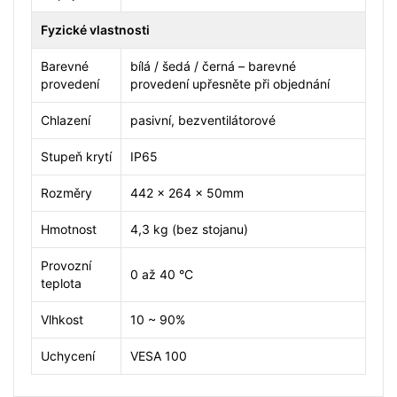
Fyzické vlastnosti
Barevné
bílá / šedá / černá – barevné
provedení
provedení upřesněte při objednání
Chlazení
pasivní, bezventilátorové
Stupeň krytí
IP65
Rozměry
442 x 264 x 50mm
Hmotnost
4,3 kg (bez stojanu)
Provozní
0 až 40 °C
teplota
Vlhkost
10 ~ 90%
Uchycení
VESA 100