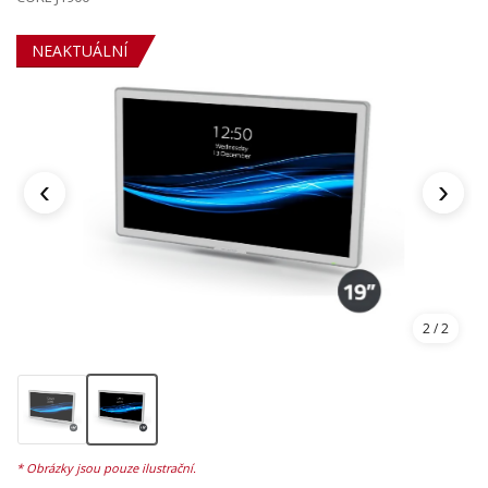
NEAKTUÁLNÍ
‹
›
1
/ 2