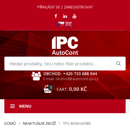
PŘIHLÁSIT SE | ZAREGISTROVAT
Hledat
produkty
OBCHOD: +420 733 688 944
E-mail: obchod@autocont-ipc.cz
0
0,00
KČ
CART:
MENU
DOMŮ
NEAKTUÁLNÍ ZBOŽÍ
TPC-B500-633BE