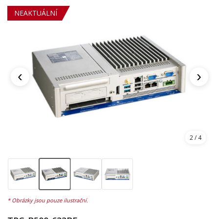
NEAKTUÁLNÍ
‹
›
2
/ 4