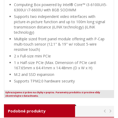
Computing Box powered by Intel® Core™ i3-6100U/i5-
6300U/ i7-6600U with 8GB SODIMM
Supports two independent video interfaces with
picture-in-picture function and up to 100m long signal
transmission distance (iLINK technology) (iLINK
technology)
Multiple sized front panel module offering with P-Cap
multi-touch sensor (12.1" & 19" w/ robust 5-wire
resistive touch)
2 x Full-size mini PCIe
1 x Half-size PCIe (Max. Dimension of PCIe card:
167.65mm x 64.41mm x 14.48mm (D x W x H)
M.2 and SSD expansion
Supports TPM2.0 hardware security
Vyhrazujeme si právo na chyby v popisu. Parametry produktu si prosíme vždy
zkontrolujte v datasheetu.
Podobné produkty