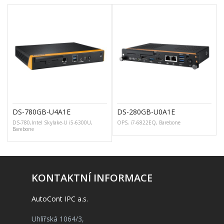
DS-780GB-U4A1E
DS-280GB-U0A1E
DS-780,Intel Skylake-U i5-6300U,
OPS, i7-6822EQ, Barebone
Barebone
KONTAKTNÍ INFORMACE
AutoCont IPC a.s.
Uhlířská 1064/3,