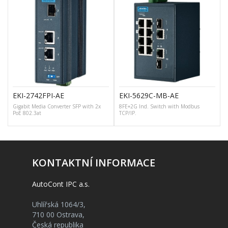
EKI-2742FPI-AE
EKI-5629C-MB-AE
Gigabit Media Converter SFP with 2x
8FE+2G Ind. Switch with Modbus
PoE 802.3at
TCP/IP.
KONTAKTNÍ INFORMACE
AutoCont IPC a.s.
Uhlířská 1064/3,
710 00 Ostrava,
Česká republika