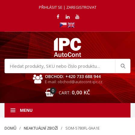
PŘIHLÁSIT SE | ZAREGISTROVAT
Hledat
produkty
OBCHOD: +420 733 688 944
E-mail: obchod@autocont-ipc.cz
0
0,00
KČ
CART:
MENU
DOMŮ
NEAKTUÁLNÍ ZBOŽÍ
SOM-5780FL-0AA1E