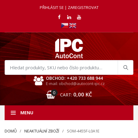
PŘIHLÁSIT SE | ZAREGISTROVAT
Hledat
produkty
OBCHOD: +420 733 688 944
E-mail: obchod@autocont-ipc.cz
0
0,00
KČ
CART:
MENU
DOMŮ
NEAKTUÁLNÍ ZBOŽÍ
SOM-4455F-L0A1E