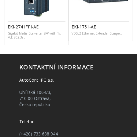
EKI-2741FPI-AE
EKI-1751-AE
Gigabit Media Converter SFP with 1x
VDSL2 Ethernet Extender Compact
PoE 802.3at
KONTAKTNÍ INFORMACE
AutoCont IPC a.s.
Uhlířská 1064/3,
710 00 Ostrava,
Česká republika
Telefon:
(+420) 733 688 944