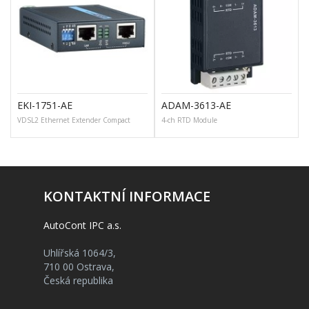
EKI-1751-AE
ADAM-3613-AE
VDSL2 Ethernet Extender Compact
4-ch RTD Module
D
KONTAKTNÍ INFORMACE
AutoCont IPC a.s.
Uhlířská 1064/3,
710 00 Ostrava,
Česká republika