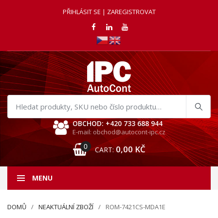
PŘIHLÁSIT SE | ZAREGISTROVAT
Hledat
produkty
OBCHOD: +420 733 688 944
E-mail: obchod@autocont-ipc.cz
0
0,00
KČ
CART:
MENU
DOMŮ
NEAKTUÁLNÍ ZBOŽÍ
ROM-7421CS-MDA1E