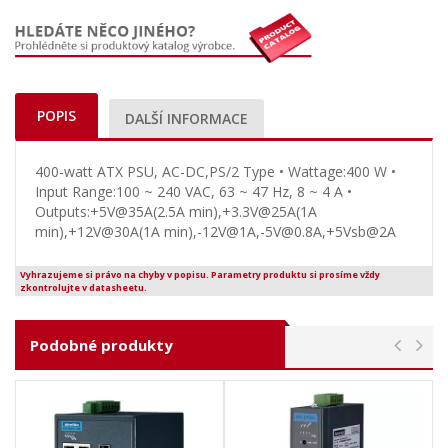
POPIS
DALŠÍ INFORMACE
400-watt ATX PSU, AC-DC,PS/2 Type • Wattage:400 W •
Input Range:100 ~ 240 VAC, 63 ~ 47 Hz, 8 ~ 4 A •
Outputs:+5V@35A(2.5A min),+3.3V@25A(1A
min),+12V@30A(1A min),-12V@1A,-5V@0.8A,+5Vsb@2A
Vyhrazujeme si právo na chyby v popisu. Parametry produktu si prosíme vždy
zkontrolujte v datasheetu.
Podobné produkty