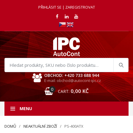
PŘIHLÁSIT SE | ZAREGISTROVAT
Hledat
produkty
OBCHOD: +420 733 688 944
E-mail: obchod@autocont-ipc.cz
0
0,00
KČ
CART:
MENU
DOMŮ
NEAKTUÁLNÍ ZBOŽÍ
PS-400ATX