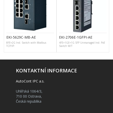
EKI-5629C-MB-AE
EKI-2706E-1GFPI-AE
8FE+2G Ind. Switch with Modbus
4FE+1GE+1G SFP Unmanaged Ind. PoE
TCP/IP.
Switch W/T
KONTAKTNÍ INFORMACE
AutoCont IPC a.s.
Uhlířská 1064/3,
710 00 Ostrava,
Česká republika