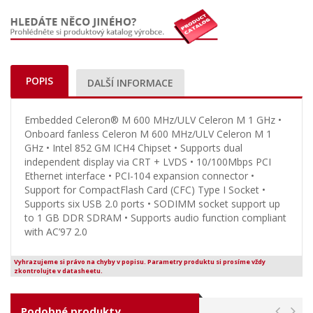
POPIS
DALŠÍ INFORMACE
Embedded Celeron® M 600 MHz/ULV Celeron M 1 GHz •
Onboard fanless Celeron M 600 MHz/ULV Celeron M 1
GHz • Intel 852 GM ICH4 Chipset • Supports dual
independent display via CRT + LVDS • 10/100Mbps PCI
Ethernet interface • PCI-104 expansion connector •
Support for CompactFlash Card (CFC) Type I Socket •
Supports six USB 2.0 ports • SODIMM socket support up
to 1 GB DDR SDRAM • Supports audio function compliant
with AC’97 2.0
Vyhrazujeme si právo na chyby v popisu. Parametry produktu si prosíme vždy
zkontrolujte v datasheetu.
Podobné produkty