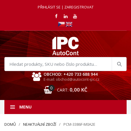
PŘIHLÁSIT SE | ZAREGISTROVAT
Hledat
produkty
OBCHOD: +420 733 688 944
E-mail: obchod@autocont-ipc.cz
0
0,00
KČ
CART:
MENU
DOMŮ
NEAKTUÁLNÍ ZBOŽÍ
PCM-3386F-M0A2E