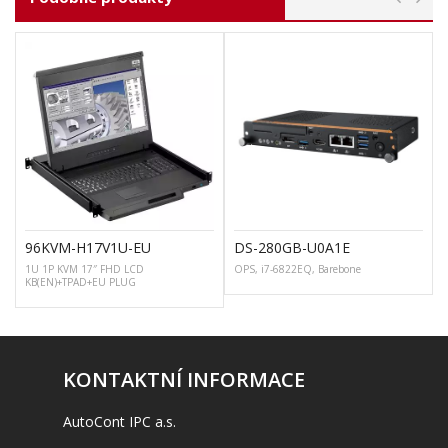
96KVM-H17V1U-EU
DS-280GB-U0A1E
1U 1P KVM 17″ FHD LCD
OPS, i7-6822EQ, Barebone
KB(EN)+TPAD+EU PLUG
T
KONTAKTNÍ INFORMACE
AutoCont IPC a.s.