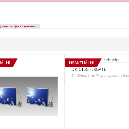
y zkontrolujte v datasheetu.
ÁLNÍ
NEAKTUÁLNÍ
IDK-C15G-IEXGA1E
15″ 450nits, 6mm AF coating glass, dry bon