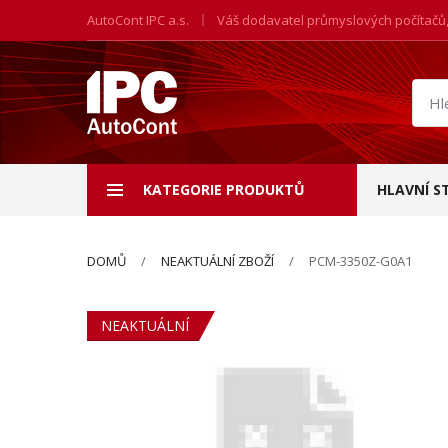
AutoCont IPC a.s.
Váš dodavatel průmyslových počítačů
Hled
prod
KATEGORIE PRODUKTŮ
HLAVNÍ S
DOMŮ
NEAKTUÁLNÍ ZBOŽÍ
PCM-3350Z-G0A1
NEAKTUÁLNÍ