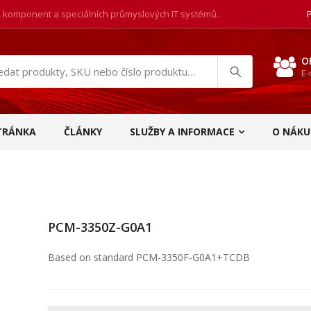
, komponent a speciálních průmyslových IT systémů.
O
E-
at
ukty
TRÁNKA
ČLÁNKY
SLUŽBY A INFORMACE
O NÁKU
PCM-3350Z-G0A1
Based on standard PCM-3350F-G0A1+TCDB