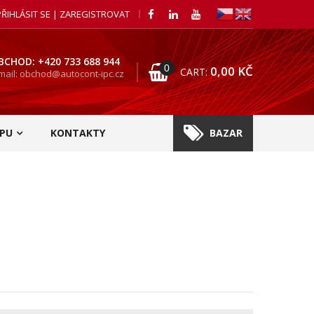
PŘIHLÁSIT SE | ZAREGISTROVAT
BCHOD: +420 733 688 944
0
0,00
KČ
CART:
mail: obchod@autocont-ipc.cz
PU
KONTAKTY
BAZAR