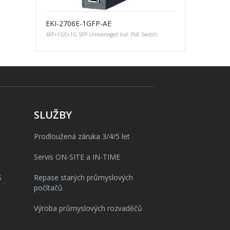
EKI-2706E-1GFP-AE
4FE+1GE+1G SFP Unmanaged Ind. PoE Switch
SLUŽBY
Prodloužená záruka 3/4/5 let
Servis ON-SITE a IN-TIME
S
Repase starých průmyslových
počítačů
Výroba průmyslových rozvaděčů