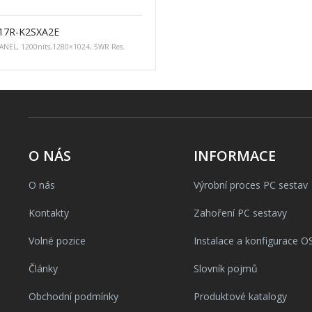
17R-K2SXA2E
ANEL, 1200nits,1280×1024, 5WR Res.
O NÁS
INFORMACE
O nás
Výrobní proces PC sestav
Kontakty
Zahoření PC sestavy
Volné pozice
Instalace a konfigurace O
Články
Slovník pojmů
Obchodní podmínky
Produktové katalogy