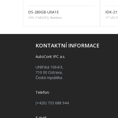
DS-280GB-U0A1E
IDK-21
OPS, i7-6822EQ, Barebone
17″ LED P
KONTAKTNÍ INFORMACE
AutoCont IPC a.s.
Uhlířská 1064/3,
710 00 Ostrava,
Česká republika
Telefon:
(+420) 733 688 944
E-mail: