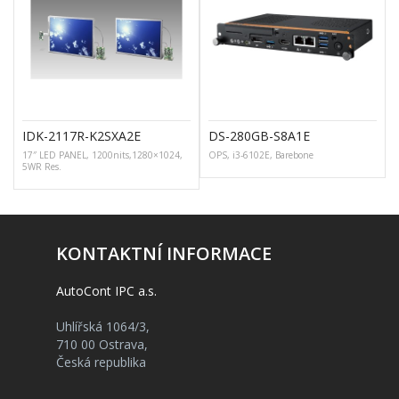
IDK-2117R-K2SXA2E
DS-280GB-S8A1E
17″ LED PANEL, 1200nits,1280×1024,
OPS, i3-6102E, Barebone
5WR Res.
KONTAKTNÍ INFORMACE
AutoCont IPC a.s.
Uhlířská 1064/3,
710 00 Ostrava,
Česká republika