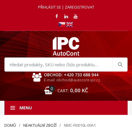
PŘIHLÁSIT SE | ZAREGISTROVAT
Hledat
produkty
OBCHOD: +420 733 688 944
E-mail: obchod@autocont-ipc.cz
0
0,00
KČ
CART:
MENU
DOMŮ
NEAKTUÁLNÍ ZBOŽÍ
NMC-FI0010L-00A1