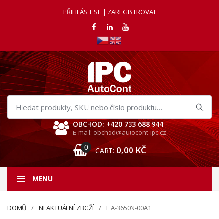
PŘIHLÁSIT SE | ZAREGISTROVAT
Hledat
produkty
OBCHOD: +420 733 688 944
E-mail: obchod@autocont-ipc.cz
0
0,00
KČ
CART:
MENU
DOMŮ
NEAKTUÁLNÍ ZBOŽÍ
ITA-3650N-00A1