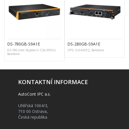
DS-780GB-S9A1E
DS-280GB-S9A1E
DS-780,Intel Skylake-U CLN-3955U,
OPS, i5-6442EQ, Barebone
Barebone
KONTAKTNÍ INFORMACE
AutoCont IPC a.s.
Uhlířská 1064/3,
710 00 Ostrava,
Česká republika