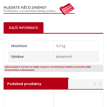
DALŠÍ INFORMACE
Hmotnost
4,5 kg
Výrobce
Advantech
Vyhrazujeme si právo na chyby v popisu. Parametry produktu si prosíme vždy
zkontrolujte v datasheetu.
Podobné produkty