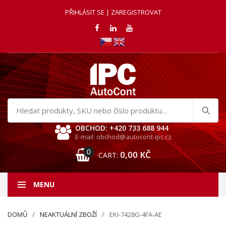
PŘIHLÁSIT SE | ZAREGISTROVAT
Hledat
produkty
OBCHOD: +420 733 688 944
E-mail: obchod@autocont-ipc.cz
0
0,00
KČ
CART:
MENU
DOMŮ
NEAKTUÁLNÍ ZBOŽÍ
EKI-7428G-4FA-AE