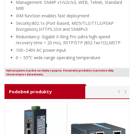
Management: SNMP v1/v2c/v3, WEB, Telnet, Standard
MIB
IXM function enables fast deployment
Security:802.1x (Port-Based, MD5/TLS/TTLS/PEAP
Encryption),HTTPS,SSH and SNMPv3
Redundancy: Gigabit X-Ring Pro (ultra high-speed
recovery time < 20 ms), RSTP/STP (802.1w/1D),MSTP
100~240V AC power input
0 ~ 55°C wide-range operating temperature
Vyhrazujeme si právo na chyby v popisu. Parametry produktu si prosíme vždy
zkontrolujte v datasheetu.
Podobné produkty