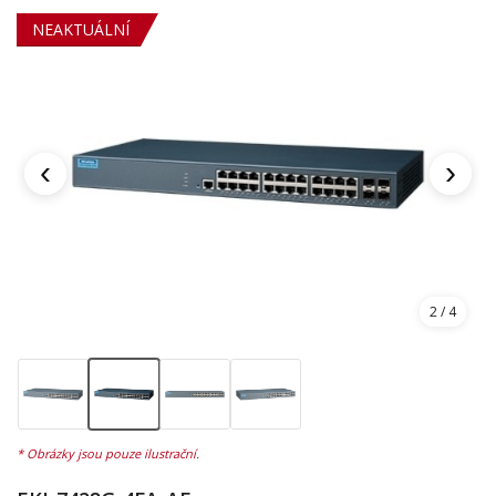
NEAKTUÁLNÍ
‹
›
2
/ 4