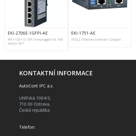
EKI-2706E-1GFPI-AE
EKI-1751-AE
4FE+1GE+1G SFP Unmanaged Ind. PoE
VDSL2 Ethernet Extender Compact
Switch W/T
KONTAKTNÍ INFORMACE
AutoCont IPC a.s.
Uhlířská 1064/3,
710 00 Ostrava,
Česká republika
Telefon: