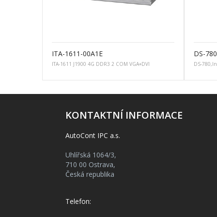
ITA-1611-00A1E
DS-78
ITA-1611 J1900 4G DDR3 2 COM VGA+DVI
DS-780,In
KONTAKTNÍ INFORMACE
AutoCont IPC a.s.
Uhlířská 1064/3,
710 00 Ostrava,
Česká republika
Telefon: