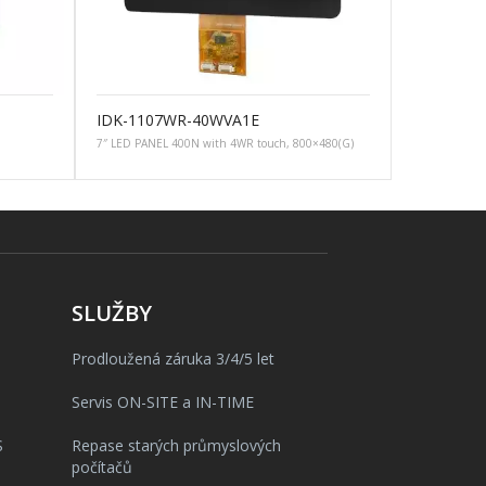
IDK-1107WR-40WVA1E
7″ LED PANEL 400N with 4WR touch, 800×480(G)
SLUŽBY
Prodloužená záruka 3/4/5 let
Servis ON-SITE a IN-TIME
S
Repase starých průmyslových
počítačů