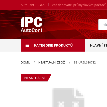
AutoCont IPC a.s.
Váš dodavatel průmyslových počítačů
Hled
prod
KATEGORIE PRODUKTŮ
HLAVNÍ S
DOMŮ
NEAKTUÁLNÍ ZBOŽÍ
BB-UR2L610712
NEAKTUÁLNÍ