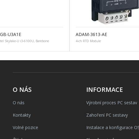
0GB-U3A1E
ADAM-3613-AE
tel Skylake-U i3-6100U, Barebone
4-ch RTD Module
O NÁS
INFORMACE
O nás
Výrobní proces PC sestav
Kontakty
Zahoření PC sestavy
Volné pozice
Instalace a konfigurace O