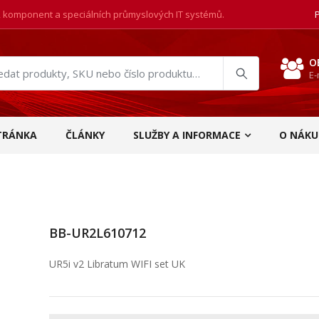
, komponent a speciálních průmyslových IT systémů.
O
E-
at
ukty
TRÁNKA
ČLÁNKY
SLUŽBY A INFORMACE
O NÁKU
BB-UR2L610712
UR5i v2 Libratum WIFI set UK