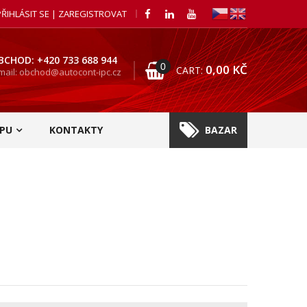
PŘIHLÁSIT SE | ZAREGISTROVAT
BCHOD: +420 733 688 944
0
0,00
KČ
CART:
mail: obchod@autocont-ipc.cz
PU
KONTAKTY
BAZAR