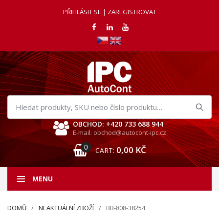
PŘIHLÁSIT SE | ZAREGISTROVAT
Hledat
produkty
OBCHOD: +420 733 688 944
E-mail: obchod@autocont-ipc.cz
0
0,00
KČ
CART:
MENU
DOMŮ
NEAKTUÁLNÍ ZBOŽÍ
BB-808-38254