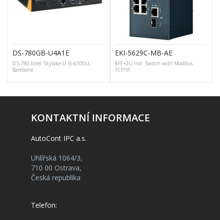
DS-780GB-U4A1E
EKI-5629C-MB-AE
DS-780,Intel Skylake-U i5-6300U,
8FE+2G Ind. Switch with Modbus
G
Barebone
TCP/IP.
KONTAKTNÍ INFORMACE
AutoCont IPC a.s.
Uhlířská 1064/3,
710 00 Ostrava,
Česká republika
Telefon: