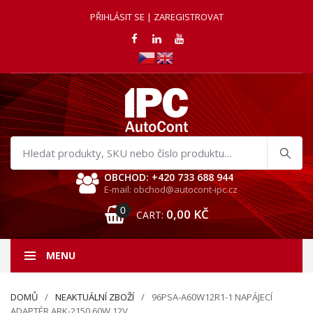
PŘIHLÁSIT SE | ZAREGISTROVAT
Hledat
produkty
OBCHOD: +420 733 688 944
E-mail: obchod@autocont-ipc.cz
0
0,00
KČ
CART:
MENU
DOMŮ
NEAKTUÁLNÍ ZBOŽÍ
96PSA-A60W12R1-1 NAPÁJECÍ
ADAPTÉR ARK-2150,60W 12V