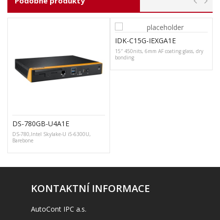
Podobné produkty
IDK-C15G-IEXGA1E
15″ 450nits, 6mm AF coating glass, dry
bonding
DS-780GB-U4A1E
DS-780,Intel Skylake-U i5-6300U,
G
Barebone
KONTAKTNÍ INFORMACE
AutoCont IPC a.s.