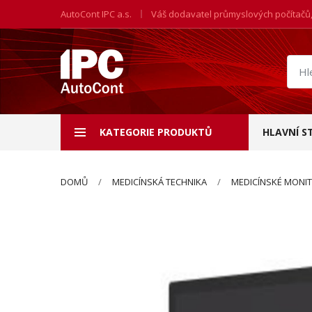
AutoCont IPC a.s.
Váš dodavatel průmyslových počítačů
Hled
prod
KATEGORIE PRODUKTŮ
HLAVNÍ S
DOMŮ
MEDICÍNSKÁ TECHNIKA
MEDICÍNSKÉ MONI