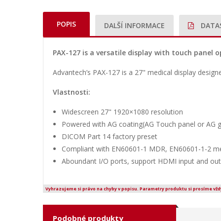
POPIS
DALŠÍ INFORMACE
DATA
PAX-127 is a versatile display with touch panel op
Advantech’s PAX-127 is a 27" medical display designe
Vlastnosti:
Widescreen 27" 1920×1080 resolution
Powered with AG coating(AG Touch panel or AG g
DICOM Part 14 factory preset
Compliant with EN60601-1 MDR, EN60601-1-2 med
Aboundant I/O ports, support HDMI input and out
Vyhrazujeme si právo na chyby v popisu. Parametry produktu si prosíme vžd
Podobné produkty