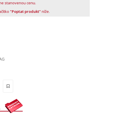
me stanovenou cenu.
lačítko
"Poptat produkt"
níže.
LAG