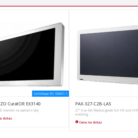
Certifikace IEC 60601-1
EIZO CuratOR EX3140
PAX-327-C2B-LAS
 monitor na operační sály
27″ true flat Medical-grade full HD and UH
enabling…
a dotaz
Cena na dotaz