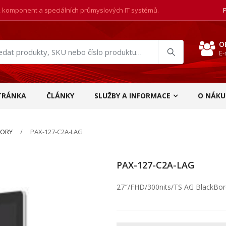
, komponent a speciálních průmyslových IT systémů.
O
E-
at
ukty
TRÁNKA
ČLÁNKY
SLUŽBY A INFORMACE
O NÁKU
TORY
PAX-127-C2A-LAG
PAX-127-C2A-LAG
27″/FHD/300nits/TS AG BlackBo