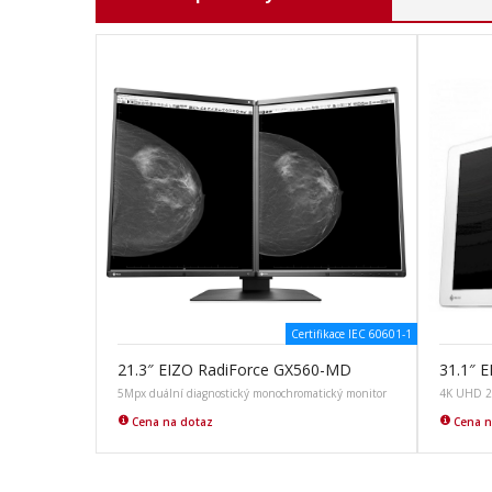
Certifikace IEC 60601-1
21.3″ EIZO RadiForce GX560-MD
31.1″ 
5Mpx duální diagnostický monochromatický monitor
4K UHD 2D
Cena na dotaz
Cena n