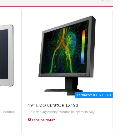
Certifikace IEC 60601-1
19″ EIZO CuratOR EX190
D Monitor,
1.3Mpx diagnostický monitor na operační sály
Cena na dotaz