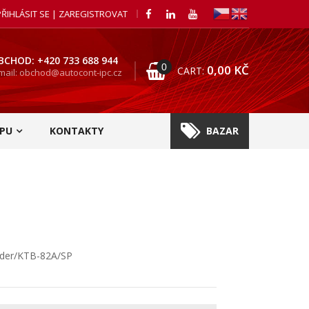
PŘIHLÁSIT SE | ZAREGISTROVAT
BCHOD: +420 733 688 944
0
0,00
KČ
CART:
mail: obchod@autocont-ipc.cz
PU
KONTAKTY
BAZAR
rder/KTB-82A/SP