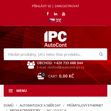
PŘIHLÁSIT SE | ZAREGISTROVAT
Hledat
produkty
OBCHOD: +420 733 688 944
E-mail: obchod@autocont-ipc.cz
0
0,00
KČ
CART:
MENU
DOMŮ
AUTOMATIZACE A SBĚR DAT
PRŮMYSLOVÝ ETHERNET
MEDIA KONVERTORY
IMC-150LPC-R