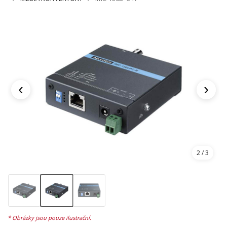
‹
›
2
/ 3