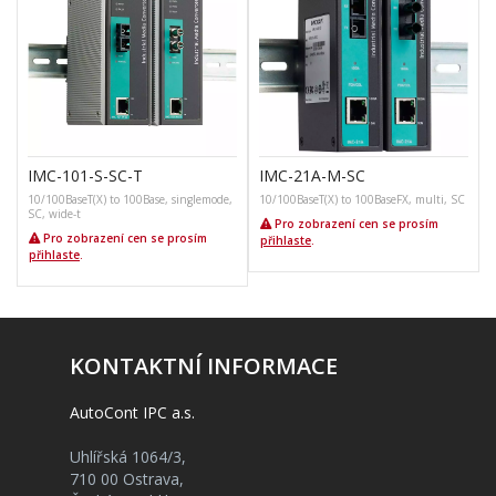
IMC-101-S-SC-T
IMC-21A-M-SC
10/100BaseT(X) to 100Base, singlemode,
10/100BaseT(X) to 100BaseFX, multi, SC
1
SC, wide-t
Pro zobrazení cen se prosím
Pro zobrazení cen se prosím
přihlaste
.
přihlaste
.
KONTAKTNÍ INFORMACE
AutoCont IPC a.s.
Uhlířská 1064/3,
710 00 Ostrava,