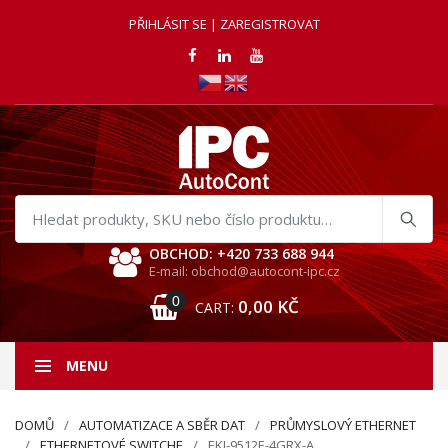
PŘIHLÁSIT SE | ZAREGISTROVAT
Hledat
produkty
OBCHOD: +420 733 688 944
E-mail: obchod@autocont-ipc.cz
0
0,00
KČ
CART:
MENU
DOMŮ
AUTOMATIZACE A SBĚR DAT
PRŮMYSLOVÝ ETHERNET
ETHERNETOVÉ SWITCHE
EKI-9512E-4GRX-A