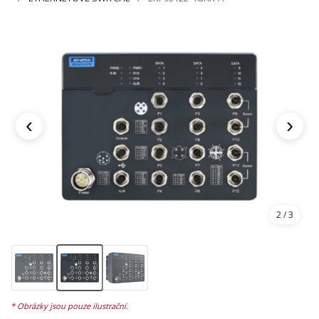
‹
›
2
/ 3