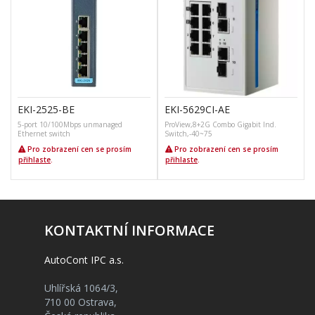
EKI-2525-BE
EKI-5629CI-AE
5-port 10/100Mbps unmanaged
ProView,8+2G Combo Gigabit Ind.
Ethernet switch
Switch,-40~75
Pro zobrazení cen se prosím
Pro zobrazení cen se prosím
přihlaste
.
přihlaste
.
KONTAKTNÍ INFORMACE
AutoCont IPC a.s.
Uhlířská 1064/3,
710 00 Ostrava,