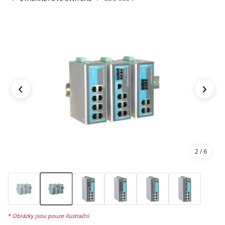
‹
›
2
/ 6