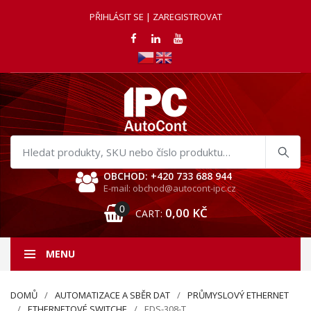
PŘIHLÁSIT SE | ZAREGISTROVAT
Hledat
produkty
OBCHOD: +420 733 688 944
E-mail: obchod@autocont-ipc.cz
0
0,00
KČ
CART:
MENU
DOMŮ
AUTOMATIZACE A SBĚR DAT
PRŮMYSLOVÝ ETHERNET
ETHERNETOVÉ SWITCHE
EDS-308-T